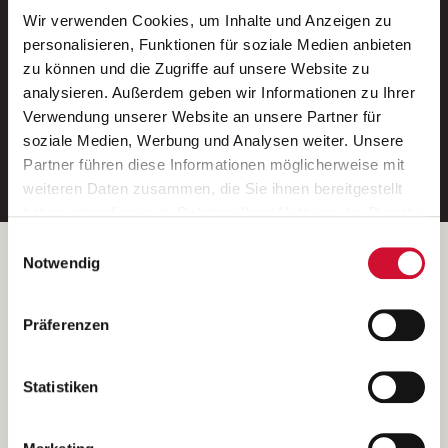
Wir verwenden Cookies, um Inhalte und Anzeigen zu
Neue Stellen per E-Mail.
personalisieren, Funktionen für soziale Medien anbieten
zu können und die Zugriffe auf unsere Website zu
Ein kostenloser Service von AWO
analysieren. Außerdem geben wir Informationen zu Ihrer
Jobs.
Verwendung unserer Website an unsere Partner für
soziale Medien, Werbung und Analysen weiter. Unsere
E-Mail-Adresse eintragen
Partner führen diese Informationen möglicherweise mit
weiteren Daten zusammen, die Sie ihnen bereitgestellt
haben oder die sie im Rahmen Ihrer Nutzung der Dienste
gesammelt haben.
Einwilligungsauswahl
Wenn Sie auf „Cookies zulassen“ klicken, so stimmen
Betreiber der Webseite
Notwendig
Sie der Speicherung sämtlicher Cookies zu. Sie können
Garitz Bewirtschaftungsbetriebe GmbH
Ihre Einwilligung selbstverständlich jederzeit widerrufen,
Kantstraße 45a
Präferenzen
indem Sie die Cookie-Einstellungen aufrufen und diese
97074 Würzburg
abändern. Weitere Informationen finden Sie in
(Ein Tochterunternehmen des AWO Bezirksverbandes Unterfranken
unserer
Datenschutzerklärung
.
Statistiken
e.V.)
Bitte senden Sie an diese Anschrift keine Bewerbungen.