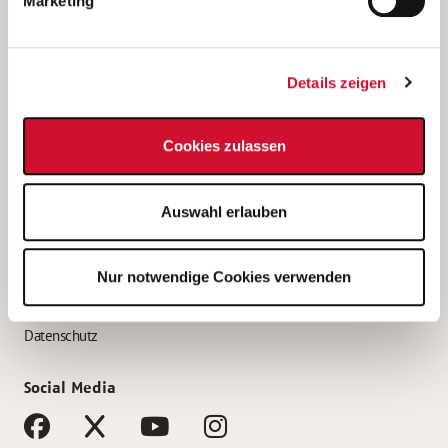
Marketing
Bewerbungstipps
Bewerbung als Altenpfleger*in
Details zeigen
Bewerbung als Krankenpfleger*in
Bewerbung als Altenpflegehelfer*in
Cookies zulassen
Bewerbung als Erzieher*in
Service
Auswahl erlauben
AWO Gliederungen nach Bundesland
Stellenangebote nach Bundesländern
Nur notwendige Cookies verwenden
Sitemap
Impressum
Datenschutz
Social Media