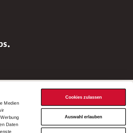
bs.
Social Media
Cookies zulassen
d
le Medien
rn
ir
Bei Fragen zu einer Stellenausschreibung
Auswahl erlauben
, Werbung
wenden Sie sich bitte an die*den in der
ren Daten
Stellenausschreibung genannte*n
ienste