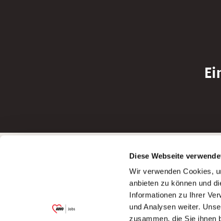
Ei
Betreiber der Webseite
Bewerbun
Diese Webseite verwende
Garitz Bewirtschaftungsbetriebe GmbH
Bewerbung a
Wir verwenden Cookies, um
Kantstraße 45a
Bewerbung a
anbieten zu können und di
97074 Würzburg
Bewerbung a
Informationen zu Ihrer Ve
(Ein Tochterunternehmen des AWO
Bewerbung a
und Analysen weiter. Unse
Bezirksverbandes Unterfranken e.V.)
zusammen, die Sie ihnen b