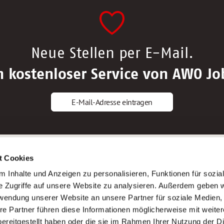
Neue Stellen per E-Mail.
n kostenloser Service von AWO Jo
E-Mail-Adresse eintragen
gstipps
Service
t Cookies
ls Altenpfleger*in
AWO Gliederungen nach Bundeslan
 Inhalte und Anzeigen zu personalisieren, Funktionen für sozia
ls Krankenpfleger*in
Stellenangebote nach Bundeslände
e Zugriffe auf unsere Website zu analysieren. Außerdem geben w
ls Altenpflegehelfer*in
Sitemap
rwendung unserer Website an unsere Partner für soziale Medien
ls Erzieher*in
Impressum
re Partner führen diese Informationen möglicherweise mit weite
Datenschutz
ereitgestellt haben oder die sie im Rahmen Ihrer Nutzung der D