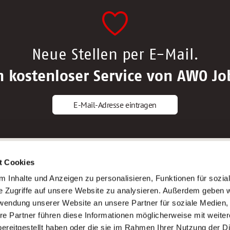
Neue Stellen per E-Mail.
n kostenloser Service von AWO Jo
E-Mail-Adresse eintragen
gstipps
Service
t Cookies
ls Altenpfleger*in
AWO Gliederungen nach Bundeslan
 Inhalte und Anzeigen zu personalisieren, Funktionen für sozia
ls Krankenpfleger*in
Stellenangebote nach Bundeslände
e Zugriffe auf unsere Website zu analysieren. Außerdem geben w
ls Altenpflegehelfer*in
Sitemap
rwendung unserer Website an unsere Partner für soziale Medien
ls Erzieher*in
Impressum
re Partner führen diese Informationen möglicherweise mit weite
Datenschutz
ereitgestellt haben oder die sie im Rahmen Ihrer Nutzung der D