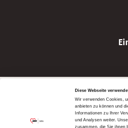
Ei
Betreiber der Webseite
Bewerbun
Diese Webseite verwende
Garitz Bewirtschaftungsbetriebe GmbH
Bewerbung a
Wir verwenden Cookies, um
Kantstraße 45a
Bewerbung a
anbieten zu können und di
97074 Würzburg
Bewerbung a
Informationen zu Ihrer Ve
(Ein Tochterunternehmen des AWO
Bewerbung a
und Analysen weiter. Unse
Bezirksverbandes Unterfranken e.V.)
zusammen, die Sie ihnen b