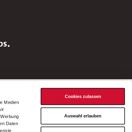
bs.
Social Media
Cookies zulassen
d
le Medien
rn
ir
Bei Fragen zu einer Stellenausschreibung
Auswahl erlauben
, Werbung
wenden Sie sich bitte an die*den in der
ren Daten
Stellenausschreibung genannte*n
ienste