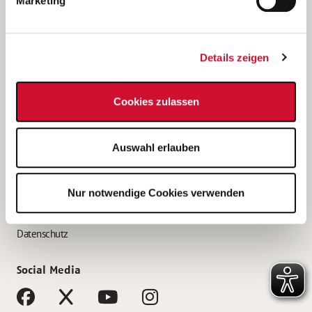
Marketing
Bewerbungstipps
Bewerbung als Altenpfleger*in
Details zeigen
Bewerbung als Krankenpfleger*in
Bewerbung als Altenpflegehelfer*in
Cookies zulassen
Bewerbung als Erzieher*in
Service
Auswahl erlauben
AWO Gliederungen nach Bundesland
Stellenangebote nach Bundesländern
Nur notwendige Cookies verwenden
Sitemap
Impressum
Datenschutz
Social Media