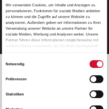
Wir verwenden Cookies, um Inhalte und Anzeigen zu
Neue Stellen per E-Mail.
personalisieren, Funktionen für soziale Medien anbieten
zu können und die Zugriffe auf unsere Website zu
Ein kostenloser Service von AWO
analysieren. Außerdem geben wir Informationen zu Ihrer
Jobs.
Verwendung unserer Website an unsere Partner für
soziale Medien, Werbung und Analysen weiter. Unsere
E-Mail-Adresse eintragen
Partner führen diese Informationen möglicherweise mit
weiteren Daten zusammen, die Sie ihnen bereitgestellt
haben oder die sie im Rahmen Ihrer Nutzung der Dienste
gesammelt haben.
Einwilligungsauswahl
Wenn Sie auf „Cookies zulassen“ klicken, so stimmen
Betreiber der Webseite
Notwendig
Sie der Speicherung sämtlicher Cookies zu. Sie können
Garitz Bewirtschaftungsbetriebe GmbH
Ihre Einwilligung selbstverständlich jederzeit widerrufen,
Kantstraße 45a
Präferenzen
indem Sie die Cookie-Einstellungen aufrufen und diese
97074 Würzburg
abändern. Weitere Informationen finden Sie in
(Ein Tochterunternehmen des AWO Bezirksverbandes Unterfranken
unserer
Datenschutzerklärung
.
Statistiken
e.V.)
Bitte senden Sie an diese Anschrift keine Bewerbungen.