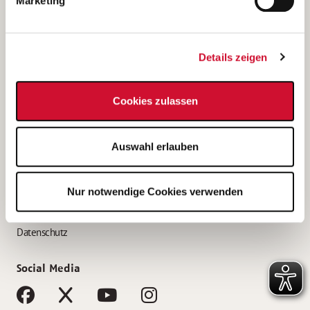
Marketing
Bewerbungstipps
Bewerbung als Altenpfleger*in
Details zeigen
Bewerbung als Krankenpfleger*in
Bewerbung als Altenpflegehelfer*in
Cookies zulassen
Bewerbung als Erzieher*in
Service
Auswahl erlauben
AWO Gliederungen nach Bundesland
Stellenangebote nach Bundesländern
Nur notwendige Cookies verwenden
Sitemap
Impressum
Datenschutz
Social Media