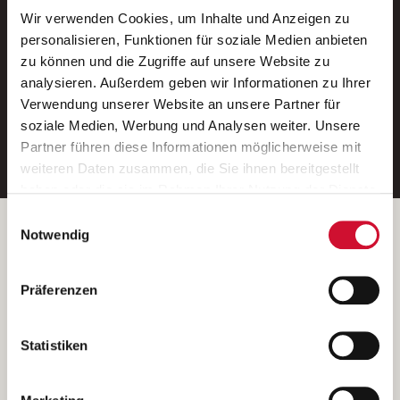
Wir verwenden Cookies, um Inhalte und Anzeigen zu
Neue Stellen per E-Mail.
personalisieren, Funktionen für soziale Medien anbieten
zu können und die Zugriffe auf unsere Website zu
Ein kostenloser Service von AWO
analysieren. Außerdem geben wir Informationen zu Ihrer
Jobs.
Verwendung unserer Website an unsere Partner für
soziale Medien, Werbung und Analysen weiter. Unsere
E-Mail-Adresse eintragen
Partner führen diese Informationen möglicherweise mit
weiteren Daten zusammen, die Sie ihnen bereitgestellt
haben oder die sie im Rahmen Ihrer Nutzung der Dienste
gesammelt haben.
Einwilligungsauswahl
Wenn Sie auf „Cookies zulassen“ klicken, so stimmen
Betreiber der Webseite
Notwendig
Sie der Speicherung sämtlicher Cookies zu. Sie können
Garitz Bewirtschaftungsbetriebe GmbH
Ihre Einwilligung selbstverständlich jederzeit widerrufen,
Kantstraße 45a
Präferenzen
indem Sie die Cookie-Einstellungen aufrufen und diese
97074 Würzburg
abändern. Weitere Informationen finden Sie in
(Ein Tochterunternehmen des AWO Bezirksverbandes Unterfranken
unserer
Datenschutzerklärung
.
Statistiken
e.V.)
Bitte senden Sie an diese Anschrift keine Bewerbungen.