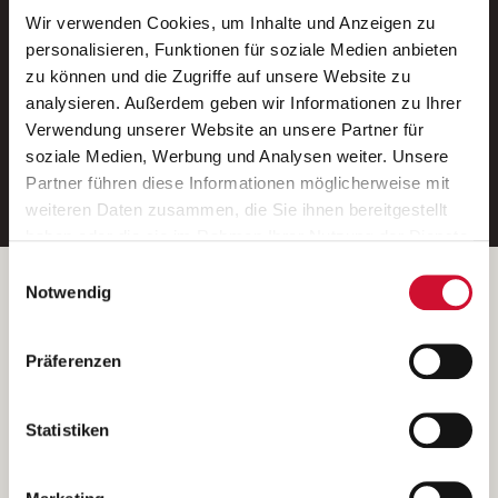
Wir verwenden Cookies, um Inhalte und Anzeigen zu
Neue Stellen per E-Mail.
personalisieren, Funktionen für soziale Medien anbieten
zu können und die Zugriffe auf unsere Website zu
Ein kostenloser Service von AWO
analysieren. Außerdem geben wir Informationen zu Ihrer
Jobs.
Verwendung unserer Website an unsere Partner für
soziale Medien, Werbung und Analysen weiter. Unsere
E-Mail-Adresse eintragen
Partner führen diese Informationen möglicherweise mit
weiteren Daten zusammen, die Sie ihnen bereitgestellt
haben oder die sie im Rahmen Ihrer Nutzung der Dienste
gesammelt haben.
Einwilligungsauswahl
Wenn Sie auf „Cookies zulassen“ klicken, so stimmen
Betreiber der Webseite
Notwendig
Sie der Speicherung sämtlicher Cookies zu. Sie können
Garitz Bewirtschaftungsbetriebe GmbH
Ihre Einwilligung selbstverständlich jederzeit widerrufen,
Kantstraße 45a
Präferenzen
indem Sie die Cookie-Einstellungen aufrufen und diese
97074 Würzburg
abändern. Weitere Informationen finden Sie in
(Ein Tochterunternehmen des AWO Bezirksverbandes Unterfranken
unserer
Datenschutzerklärung
.
Statistiken
e.V.)
Bitte senden Sie an diese Anschrift keine Bewerbungen.