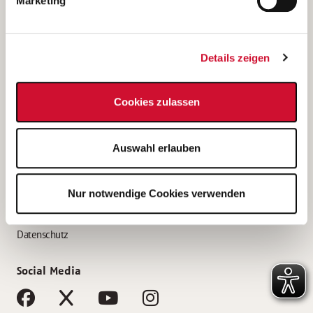
Marketing
Bewerbungstipps
Bewerbung als Altenpfleger*in
Details zeigen
Bewerbung als Krankenpfleger*in
Bewerbung als Altenpflegehelfer*in
Cookies zulassen
Bewerbung als Erzieher*in
Service
Auswahl erlauben
AWO Gliederungen nach Bundesland
Stellenangebote nach Bundesländern
Nur notwendige Cookies verwenden
Sitemap
Impressum
Datenschutz
Social Media