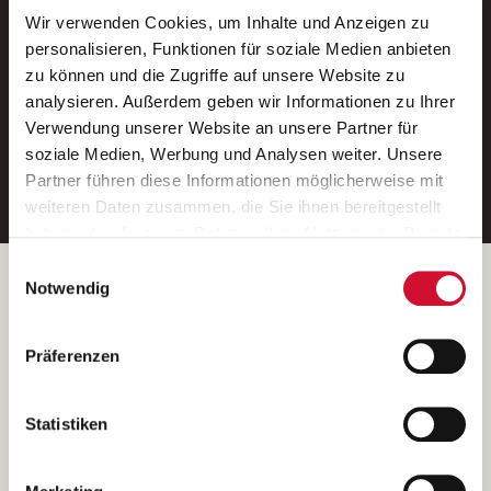
Wir verwenden Cookies, um Inhalte und Anzeigen zu
Neue Stellen per E-Mail.
personalisieren, Funktionen für soziale Medien anbieten
zu können und die Zugriffe auf unsere Website zu
Ein kostenloser Service von AWO
analysieren. Außerdem geben wir Informationen zu Ihrer
Jobs.
Verwendung unserer Website an unsere Partner für
soziale Medien, Werbung und Analysen weiter. Unsere
E-Mail-Adresse eintragen
Partner führen diese Informationen möglicherweise mit
weiteren Daten zusammen, die Sie ihnen bereitgestellt
haben oder die sie im Rahmen Ihrer Nutzung der Dienste
gesammelt haben.
Einwilligungsauswahl
Wenn Sie auf „Cookies zulassen“ klicken, so stimmen
Betreiber der Webseite
Notwendig
Sie der Speicherung sämtlicher Cookies zu. Sie können
Garitz Bewirtschaftungsbetriebe GmbH
Ihre Einwilligung selbstverständlich jederzeit widerrufen,
Kantstraße 45a
Präferenzen
indem Sie die Cookie-Einstellungen aufrufen und diese
97074 Würzburg
abändern. Weitere Informationen finden Sie in
(Ein Tochterunternehmen des AWO Bezirksverbandes Unterfranken
unserer
Datenschutzerklärung
.
Statistiken
e.V.)
Bitte senden Sie an diese Anschrift keine Bewerbungen.