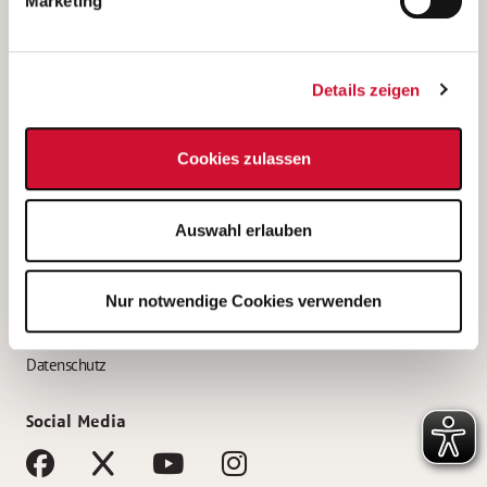
Marketing
Bewerbungstipps
Bewerbung als Altenpfleger*in
Details zeigen
Bewerbung als Krankenpfleger*in
Bewerbung als Altenpflegehelfer*in
Cookies zulassen
Bewerbung als Erzieher*in
Service
Auswahl erlauben
AWO Gliederungen nach Bundesland
Stellenangebote nach Bundesländern
Nur notwendige Cookies verwenden
Sitemap
Impressum
Datenschutz
Social Media