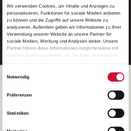
Wir verwenden Cookies, um Inhalte und Anzeigen zu
Neue Stellen per E-Mail.
personalisieren, Funktionen für soziale Medien anbieten
zu können und die Zugriffe auf unsere Website zu
Ein kostenloser Service von AWO
analysieren. Außerdem geben wir Informationen zu Ihrer
Jobs.
Verwendung unserer Website an unsere Partner für
soziale Medien, Werbung und Analysen weiter. Unsere
E-Mail-Adresse eintragen
Partner führen diese Informationen möglicherweise mit
weiteren Daten zusammen, die Sie ihnen bereitgestellt
haben oder die sie im Rahmen Ihrer Nutzung der Dienste
gesammelt haben.
Einwilligungsauswahl
Wenn Sie auf „Cookies zulassen“ klicken, so stimmen
Betreiber der Webseite
Notwendig
Sie der Speicherung sämtlicher Cookies zu. Sie können
Garitz Bewirtschaftungsbetriebe GmbH
Ihre Einwilligung selbstverständlich jederzeit widerrufen,
Kantstraße 45a
Präferenzen
indem Sie die Cookie-Einstellungen aufrufen und diese
97074 Würzburg
abändern. Weitere Informationen finden Sie in
(Ein Tochterunternehmen des AWO Bezirksverbandes Unterfranken
unserer
Datenschutzerklärung
.
Statistiken
e.V.)
Bitte senden Sie an diese Anschrift keine Bewerbungen.