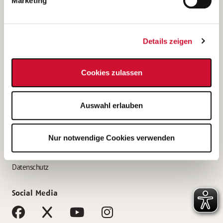
Marketing
Bewerbungstipps
Bewerbung als Altenpfleger*in
Details zeigen
Bewerbung als Krankenpfleger*in
Bewerbung als Altenpflegehelfer*in
Cookies zulassen
Bewerbung als Erzieher*in
Service
Auswahl erlauben
AWO Gliederungen nach Bundesland
Stellenangebote nach Bundesländern
Nur notwendige Cookies verwenden
Sitemap
Impressum
Datenschutz
Social Media