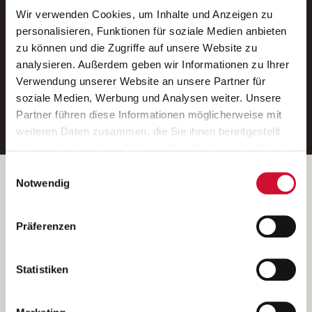
Wir verwenden Cookies, um Inhalte und Anzeigen zu
Neue Stellen per E-Mail.
personalisieren, Funktionen für soziale Medien anbieten
zu können und die Zugriffe auf unsere Website zu
Ein kostenloser Service von AWO
analysieren. Außerdem geben wir Informationen zu Ihrer
Jobs.
Verwendung unserer Website an unsere Partner für
soziale Medien, Werbung und Analysen weiter. Unsere
E-Mail-Adresse eintragen
Partner führen diese Informationen möglicherweise mit
weiteren Daten zusammen, die Sie ihnen bereitgestellt
haben oder die sie im Rahmen Ihrer Nutzung der Dienste
gesammelt haben.
Einwilligungsauswahl
Wenn Sie auf „Cookies zulassen“ klicken, so stimmen
Betreiber der Webseite
Notwendig
Sie der Speicherung sämtlicher Cookies zu. Sie können
Garitz Bewirtschaftungsbetriebe GmbH
Ihre Einwilligung selbstverständlich jederzeit widerrufen,
Kantstraße 45a
Präferenzen
indem Sie die Cookie-Einstellungen aufrufen und diese
97074 Würzburg
abändern. Weitere Informationen finden Sie in
(Ein Tochterunternehmen des AWO Bezirksverbandes Unterfranken
unserer
Datenschutzerklärung
.
Statistiken
e.V.)
Bitte senden Sie an diese Anschrift keine Bewerbungen.