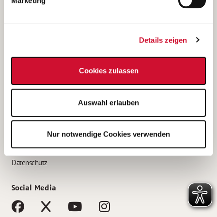
Marketing
Bewerbungstipps
Bewerbung als Altenpfleger*in
Details zeigen
Bewerbung als Krankenpfleger*in
Bewerbung als Altenpflegehelfer*in
Cookies zulassen
Bewerbung als Erzieher*in
Service
Auswahl erlauben
AWO Gliederungen nach Bundesland
Stellenangebote nach Bundesländern
Nur notwendige Cookies verwenden
Sitemap
Impressum
Datenschutz
Social Media