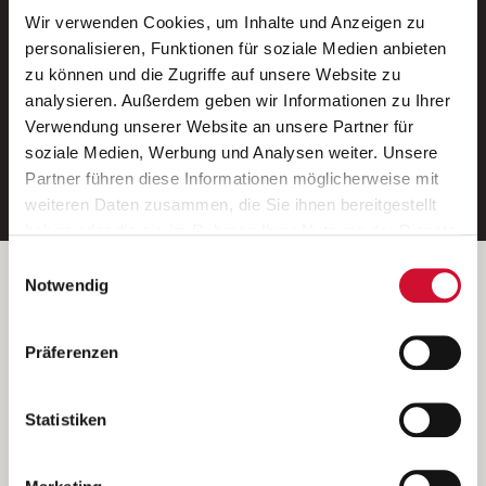
Wir verwenden Cookies, um Inhalte und Anzeigen zu
Neue Stellen per E-Mail.
personalisieren, Funktionen für soziale Medien anbieten
zu können und die Zugriffe auf unsere Website zu
Ein kostenloser Service von AWO
analysieren. Außerdem geben wir Informationen zu Ihrer
Jobs.
Verwendung unserer Website an unsere Partner für
soziale Medien, Werbung und Analysen weiter. Unsere
E-Mail-Adresse eintragen
Partner führen diese Informationen möglicherweise mit
weiteren Daten zusammen, die Sie ihnen bereitgestellt
haben oder die sie im Rahmen Ihrer Nutzung der Dienste
gesammelt haben.
Einwilligungsauswahl
Wenn Sie auf „Cookies zulassen“ klicken, so stimmen
Betreiber der Webseite
Notwendig
Sie der Speicherung sämtlicher Cookies zu. Sie können
Garitz Bewirtschaftungsbetriebe GmbH
Ihre Einwilligung selbstverständlich jederzeit widerrufen,
Kantstraße 45a
Präferenzen
indem Sie die Cookie-Einstellungen aufrufen und diese
97074 Würzburg
abändern. Weitere Informationen finden Sie in
(Ein Tochterunternehmen des AWO Bezirksverbandes Unterfranken
unserer
Datenschutzerklärung
.
Statistiken
e.V.)
Bitte senden Sie an diese Anschrift keine Bewerbungen.