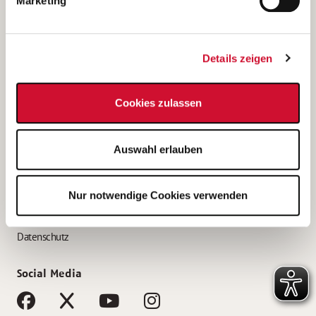
Marketing
Bewerbungstipps
Bewerbung als Altenpfleger*in
Details zeigen
Bewerbung als Krankenpfleger*in
Bewerbung als Altenpflegehelfer*in
Cookies zulassen
Bewerbung als Erzieher*in
Service
Auswahl erlauben
AWO Gliederungen nach Bundesland
Stellenangebote nach Bundesländern
Nur notwendige Cookies verwenden
Sitemap
Impressum
Datenschutz
Social Media