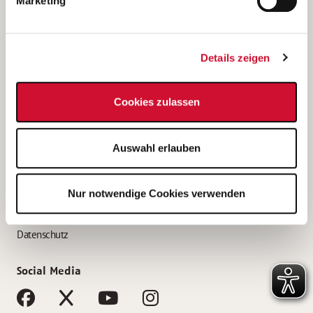
Marketing
Bewerbungstipps
Bewerbung als Altenpfleger*in
Details zeigen
Bewerbung als Krankenpfleger*in
Bewerbung als Altenpflegehelfer*in
Cookies zulassen
Bewerbung als Erzieher*in
Service
Auswahl erlauben
AWO Gliederungen nach Bundesland
Stellenangebote nach Bundesländern
Nur notwendige Cookies verwenden
Sitemap
Impressum
Datenschutz
Social Media