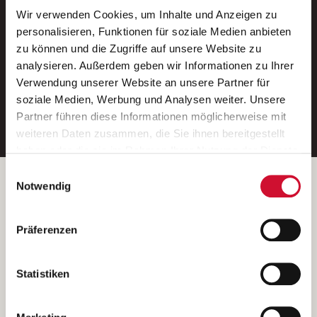
Wir verwenden Cookies, um Inhalte und Anzeigen zu
Neue Stellen per E-Mail.
personalisieren, Funktionen für soziale Medien anbieten
zu können und die Zugriffe auf unsere Website zu
Ein kostenloser Service von AWO
analysieren. Außerdem geben wir Informationen zu Ihrer
Jobs.
Verwendung unserer Website an unsere Partner für
soziale Medien, Werbung und Analysen weiter. Unsere
E-Mail-Adresse eintragen
Partner führen diese Informationen möglicherweise mit
weiteren Daten zusammen, die Sie ihnen bereitgestellt
haben oder die sie im Rahmen Ihrer Nutzung der Dienste
gesammelt haben.
Einwilligungsauswahl
Wenn Sie auf „Cookies zulassen“ klicken, so stimmen
Betreiber der Webseite
Notwendig
Sie der Speicherung sämtlicher Cookies zu. Sie können
Garitz Bewirtschaftungsbetriebe GmbH
Ihre Einwilligung selbstverständlich jederzeit widerrufen,
Kantstraße 45a
Präferenzen
indem Sie die Cookie-Einstellungen aufrufen und diese
97074 Würzburg
abändern. Weitere Informationen finden Sie in
(Ein Tochterunternehmen des AWO Bezirksverbandes Unterfranken
unserer
Datenschutzerklärung
.
Statistiken
e.V.)
Bitte senden Sie an diese Anschrift keine Bewerbungen.