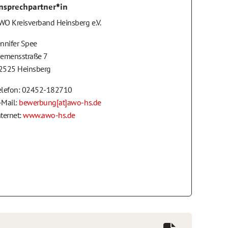
nsprechpartner*in
WO Kreisverband Heinsberg e.V.
ennifer Spee
iemensstraße 7
2525 Heinsberg
elefon: 02452-182710
-Mail:
bewerbung[at]awo-hs.de
nternet:
www.awo-hs.de