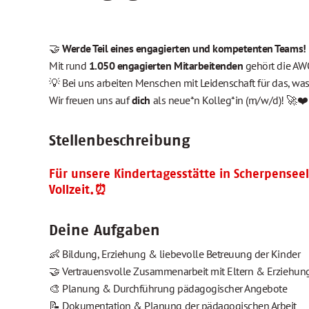
🤝
Werde Teil eines engagierten und kompetenten Teams!
Mit rund
1.050 engagierten Mitarbeitenden
gehört die AWO
💡 Bei uns arbeiten Menschen mit Leidenschaft für das, was
Wir freuen uns auf
dich
als neue*n Kolleg*in (m/w/d)! 🚀❤️
Stellenbeschreibung
Für unsere Kindertagesstätte in Scherpensee
Vollzeit.⏰
Deine Aufgaben
👶 Bildung, Erziehung & liebevolle Betreuung der Kinder
🤝 Vertrauensvolle Zusammenarbeit mit Eltern & Erziehun
🎨 Planung & Durchführung pädagogischer Angebote
📝 Dokumentation & Planung der pädagogischen Arbeit