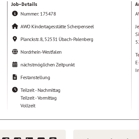
Job-Details
A
Nummer:
175478
A
AWO Kindertagesstätte Scherpenseel
J
S
Planckstr. 8
,
52531
Übach-Palenberg
5
Nordrhein-Westfalen
T
E
nächstmöglichen Zeitpunkt
I
Festanstellung
Teilzeit - Nachmittag
Teilzeit - Vormittag
Vollzeit