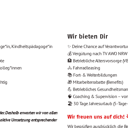
Wir bieten Dir
oge*in, Kindheitspädagoge*in
✨ Deine Chance auf Verantwortu
💰 Vergütung nach TV AWO NRW 
pte
🏦 Betriebliche Altersvorsorge (V
Kolleg*innen
🚴‍ Fahrradleasing
📚 Fort- & Weiterbildungen
chtig
🎁 Mitarbeiterrabatte (Benefits)
💪 Betriebliches Gesundheitsm
🧠 Coaching & Supervision – von
🏖️ 30 Tage Jahresurlaub (5-Tage
er. Deshalb erwarten wir von allen
Wir freuen uns auf dich! 
e aktive Umsetzung entsprechender
Wir begrüßen ausdrücklich die 