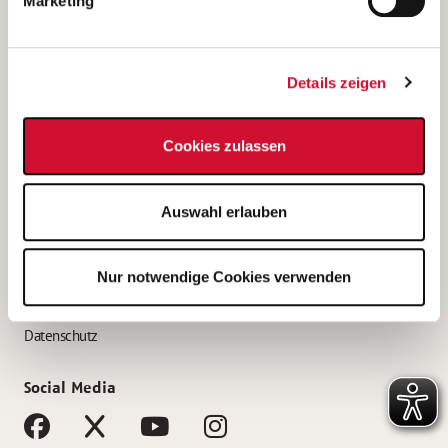
Marketing
Bewerbungstipps
Bewerbung als Altenpfleger*in
Details zeigen
Bewerbung als Krankenpfleger*in
Bewerbung als Altenpflegehelfer*in
Cookies zulassen
Bewerbung als Erzieher*in
Service
Auswahl erlauben
AWO Gliederungen nach Bundesland
Stellenangebote nach Bundesländern
Nur notwendige Cookies verwenden
Sitemap
Impressum
Datenschutz
Social Media