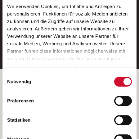
Wir verwenden Cookies, um Inhalte und Anzeigen zu
Neue Stellen per E-Mail.
personalisieren, Funktionen für soziale Medien anbieten
zu können und die Zugriffe auf unsere Website zu
Ein kostenloser Service von AWO
analysieren. Außerdem geben wir Informationen zu Ihrer
Jobs.
Verwendung unserer Website an unsere Partner für
soziale Medien, Werbung und Analysen weiter. Unsere
E-Mail-Adresse eintragen
Partner führen diese Informationen möglicherweise mit
weiteren Daten zusammen, die Sie ihnen bereitgestellt
haben oder die sie im Rahmen Ihrer Nutzung der Dienste
gesammelt haben.
Einwilligungsauswahl
Wenn Sie auf „Cookies zulassen“ klicken, so stimmen
Betreiber der Webseite
Notwendig
Sie der Speicherung sämtlicher Cookies zu. Sie können
Garitz Bewirtschaftungsbetriebe GmbH
Ihre Einwilligung selbstverständlich jederzeit widerrufen,
Kantstraße 45a
Präferenzen
indem Sie die Cookie-Einstellungen aufrufen und diese
97074 Würzburg
abändern. Weitere Informationen finden Sie in
(Ein Tochterunternehmen des AWO Bezirksverbandes Unterfranken
unserer
Datenschutzerklärung
.
Statistiken
e.V.)
Bitte senden Sie an diese Anschrift keine Bewerbungen.