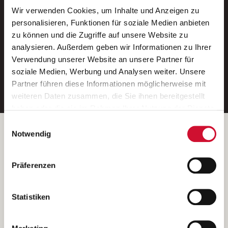
Wir verwenden Cookies, um Inhalte und Anzeigen zu
Neue Stellen per E-Mail.
personalisieren, Funktionen für soziale Medien anbieten
zu können und die Zugriffe auf unsere Website zu
Ein kostenloser Service von AWO
analysieren. Außerdem geben wir Informationen zu Ihrer
Jobs.
Verwendung unserer Website an unsere Partner für
soziale Medien, Werbung und Analysen weiter. Unsere
E-Mail-Adresse eintragen
Partner führen diese Informationen möglicherweise mit
weiteren Daten zusammen, die Sie ihnen bereitgestellt
haben oder die sie im Rahmen Ihrer Nutzung der Dienste
gesammelt haben.
Einwilligungsauswahl
Wenn Sie auf „Cookies zulassen“ klicken, so stimmen
Betreiber der Webseite
Notwendig
Sie der Speicherung sämtlicher Cookies zu. Sie können
Garitz Bewirtschaftungsbetriebe GmbH
Ihre Einwilligung selbstverständlich jederzeit widerrufen,
Kantstraße 45a
Präferenzen
indem Sie die Cookie-Einstellungen aufrufen und diese
97074 Würzburg
abändern. Weitere Informationen finden Sie in
(Ein Tochterunternehmen des AWO Bezirksverbandes Unterfranken
unserer
Datenschutzerklärung
.
Statistiken
e.V.)
Bitte senden Sie an diese Anschrift keine Bewerbungen.