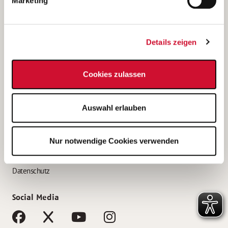
Marketing
Bewerbungstipps
Bewerbung als Altenpfleger*in
Details zeigen
Bewerbung als Krankenpfleger*in
Bewerbung als Altenpflegehelfer*in
Cookies zulassen
Bewerbung als Erzieher*in
Service
Auswahl erlauben
AWO Gliederungen nach Bundesland
Stellenangebote nach Bundesländern
Nur notwendige Cookies verwenden
Sitemap
Impressum
Datenschutz
Social Media