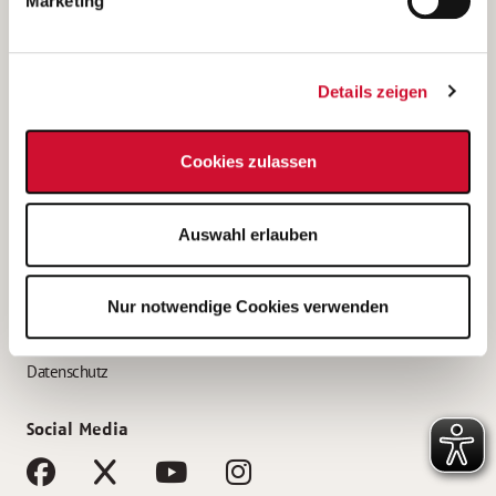
Marketing
Bewerbungstipps
Bewerbung als Altenpfleger*in
Details zeigen
Bewerbung als Krankenpfleger*in
Bewerbung als Altenpflegehelfer*in
Cookies zulassen
Bewerbung als Erzieher*in
Service
Auswahl erlauben
AWO Gliederungen nach Bundesland
Stellenangebote nach Bundesländern
Nur notwendige Cookies verwenden
Sitemap
Impressum
Datenschutz
Social Media