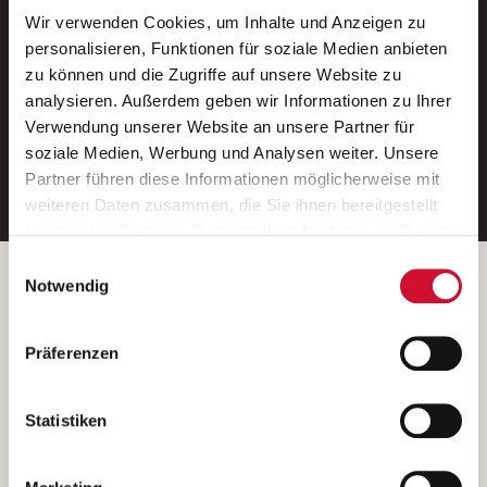
Wir verwenden Cookies, um Inhalte und Anzeigen zu
Neue Stellen per E-Mail.
personalisieren, Funktionen für soziale Medien anbieten
zu können und die Zugriffe auf unsere Website zu
Ein kostenloser Service von AWO
analysieren. Außerdem geben wir Informationen zu Ihrer
Jobs.
Verwendung unserer Website an unsere Partner für
soziale Medien, Werbung und Analysen weiter. Unsere
E-Mail-Adresse eintragen
Partner führen diese Informationen möglicherweise mit
weiteren Daten zusammen, die Sie ihnen bereitgestellt
haben oder die sie im Rahmen Ihrer Nutzung der Dienste
gesammelt haben.
Einwilligungsauswahl
Wenn Sie auf „Cookies zulassen“ klicken, so stimmen
Betreiber der Webseite
Notwendig
Sie der Speicherung sämtlicher Cookies zu. Sie können
Garitz Bewirtschaftungsbetriebe GmbH
Ihre Einwilligung selbstverständlich jederzeit widerrufen,
Kantstraße 45a
Präferenzen
indem Sie die Cookie-Einstellungen aufrufen und diese
97074 Würzburg
abändern. Weitere Informationen finden Sie in
(Ein Tochterunternehmen des AWO Bezirksverbandes Unterfranken
unserer
Datenschutzerklärung
.
Statistiken
e.V.)
Bitte senden Sie an diese Anschrift keine Bewerbungen.