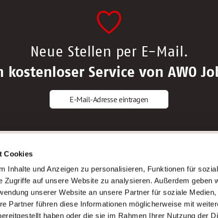
Neue Stellen per E-Mail.
n kostenloser Service von AWO Jo
E-Mail-Adresse eintragen
gstipps
Service
t Cookies
ls Altenpfleger*in
AWO Gliederungen nach Bundeslan
 Inhalte und Anzeigen zu personalisieren, Funktionen für sozia
ls Krankenpfleger*in
Stellenangebote nach Bundeslände
e Zugriffe auf unsere Website zu analysieren. Außerdem geben w
ls Altenpflegehelfer*in
Sitemap
rwendung unserer Website an unsere Partner für soziale Medien
ls Erzieher*in
Impressum
re Partner führen diese Informationen möglicherweise mit weite
Datenschutz
ereitgestellt haben oder die sie im Rahmen Ihrer Nutzung der D