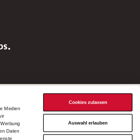
bs.
Social Media
Cookies zulassen
d
le Medien
rn
ir
Bei Fragen zu einer Stellenausschreibung
Auswahl erlauben
, Werbung
wenden Sie sich bitte an die*den in der
ren Daten
Stellenausschreibung genannte*n
ienste