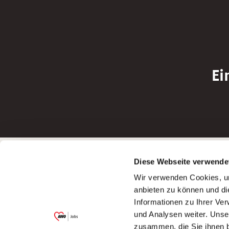
Ei
Betreiber der Webseite
Bewerbun
Diese Webseite verwende
Garitz Bewirtschaftungsbetriebe GmbH
Bewerbung a
Wir verwenden Cookies, um
Kantstraße 45a
Bewerbung a
anbieten zu können und di
97074 Würzburg
Bewerbung a
Informationen zu Ihrer Ve
(Ein Tochterunternehmen des AWO
Bewerbung a
und Analysen weiter. Unse
Bezirksverbandes Unterfranken e.V.)
zusammen, die Sie ihnen b