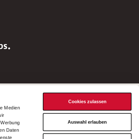
bs.
Social Media
Cookies zulassen
d
le Medien
rn
ir
Bei Fragen zu einer Stellenausschreibung
Auswahl erlauben
, Werbung
wenden Sie sich bitte an die*den in der
ren Daten
Stellenausschreibung genannte*n
ienste