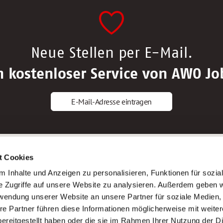
Neue Stellen per E-Mail.
n kostenloser Service von AWO Jo
E-Mail-Adresse eintragen
gstipps
Service
t Cookies
ls Altenpfleger*in
AWO Gliederungen nach Bundeslan
 Inhalte und Anzeigen zu personalisieren, Funktionen für sozia
ls Krankenpfleger*in
Stellenangebote nach Bundeslände
e Zugriffe auf unsere Website zu analysieren. Außerdem geben w
ls Altenpflegehelfer*in
Sitemap
rwendung unserer Website an unsere Partner für soziale Medien
ls Erzieher*in
Impressum
re Partner führen diese Informationen möglicherweise mit weite
Datenschutz
ereitgestellt haben oder die sie im Rahmen Ihrer Nutzung der D