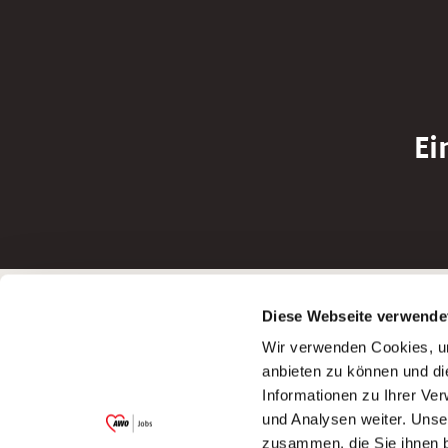
Ei
Betreiber der Webseite
Bewerbun
Diese Webseite verwende
Garitz Bewirtschaftungsbetriebe GmbH
Bewerbung a
Wir verwenden Cookies, um
Kantstraße 45a
Bewerbung a
anbieten zu können und di
97074 Würzburg
Bewerbung a
Informationen zu Ihrer Ve
(Ein Tochterunternehmen des AWO
Bewerbung a
und Analysen weiter. Unse
Bezirksverbandes Unterfranken e.V.)
zusammen, die Sie ihnen b