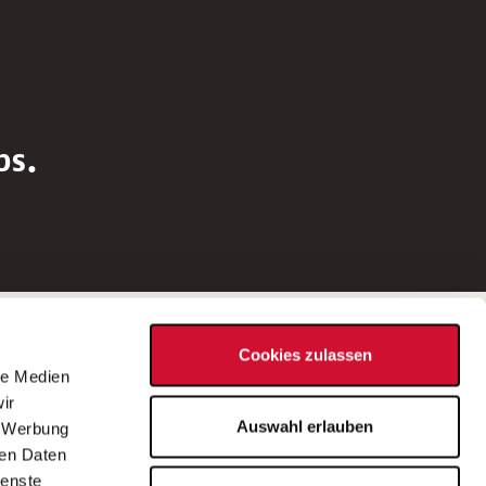
bs.
Social Media
Cookies zulassen
d
le Medien
rn
ir
Bei Fragen zu einer Stellenausschreibung
Auswahl erlauben
, Werbung
wenden Sie sich bitte an die*den in der
ren Daten
Stellenausschreibung genannte*n
ienste