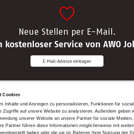
Neue Stellen per E-Mail.
n kostenloser Service von AWO Jo
E-Mail-Adresse eintragen
gstipps
Service
t Cookies
ls Altenpfleger*in
AWO Gliederungen nach Bundeslan
 Inhalte und Anzeigen zu personalisieren, Funktionen für sozia
ls Krankenpfleger*in
Stellenangebote nach Bundeslände
e Zugriffe auf unsere Website zu analysieren. Außerdem geben w
ls Altenpflegehelfer*in
Sitemap
rwendung unserer Website an unsere Partner für soziale Medien
ls Erzieher*in
Impressum
re Partner führen diese Informationen möglicherweise mit weite
Datenschutz
ereitgestellt haben oder die sie im Rahmen Ihrer Nutzung der D