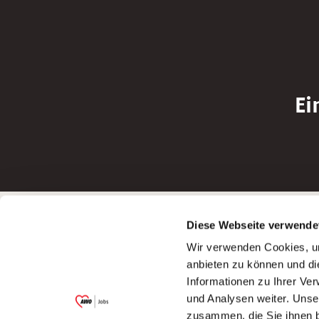
Ei
Betreiber der Webseite
Bewerbun
Diese Webseite verwende
Garitz Bewirtschaftungsbetriebe GmbH
Bewerbung a
Wir verwenden Cookies, um
Kantstraße 45a
Bewerbung a
anbieten zu können und di
97074 Würzburg
Bewerbung a
Informationen zu Ihrer Ve
(Ein Tochterunternehmen des AWO
Bewerbung a
und Analysen weiter. Unse
Bezirksverbandes Unterfranken e.V.)
zusammen, die Sie ihnen b