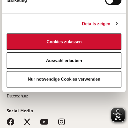
Marketing
Bewerbungstipps
Bewerbung als Altenpfleger*in
Details zeigen
Bewerbung als Krankenpfleger*in
Bewerbung als Altenpflegehelfer*in
Cookies zulassen
Bewerbung als Erzieher*in
Service
Auswahl erlauben
AWO Gliederungen nach Bundesland
Stellenangebote nach Bundesländern
Nur notwendige Cookies verwenden
Sitemap
Impressum
Datenschutz
Social Media