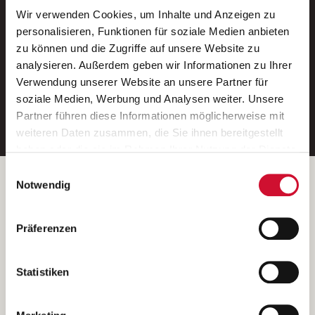
Wir verwenden Cookies, um Inhalte und Anzeigen zu
Neue Stellen per E-Mail.
personalisieren, Funktionen für soziale Medien anbieten
zu können und die Zugriffe auf unsere Website zu
Ein kostenloser Service von AWO
analysieren. Außerdem geben wir Informationen zu Ihrer
Jobs.
Verwendung unserer Website an unsere Partner für
soziale Medien, Werbung und Analysen weiter. Unsere
E-Mail-Adresse eintragen
Partner führen diese Informationen möglicherweise mit
weiteren Daten zusammen, die Sie ihnen bereitgestellt
haben oder die sie im Rahmen Ihrer Nutzung der Dienste
gesammelt haben.
Einwilligungsauswahl
Wenn Sie auf „Cookies zulassen“ klicken, so stimmen
Betreiber der Webseite
Notwendig
Sie der Speicherung sämtlicher Cookies zu. Sie können
Garitz Bewirtschaftungsbetriebe GmbH
Ihre Einwilligung selbstverständlich jederzeit widerrufen,
Kantstraße 45a
Präferenzen
indem Sie die Cookie-Einstellungen aufrufen und diese
97074 Würzburg
abändern. Weitere Informationen finden Sie in
(Ein Tochterunternehmen des AWO Bezirksverbandes Unterfranken
unserer
Datenschutzerklärung
.
Statistiken
e.V.)
Bitte senden Sie an diese Anschrift keine Bewerbungen.