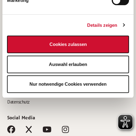
Marketing
Bewerbungstipps
Bewerbung als Altenpfleger*in
Details zeigen
Bewerbung als Krankenpfleger*in
Bewerbung als Altenpflegehelfer*in
Cookies zulassen
Bewerbung als Erzieher*in
Service
Auswahl erlauben
AWO Gliederungen nach Bundesland
Stellenangebote nach Bundesländern
Nur notwendige Cookies verwenden
Sitemap
Impressum
Datenschutz
Social Media