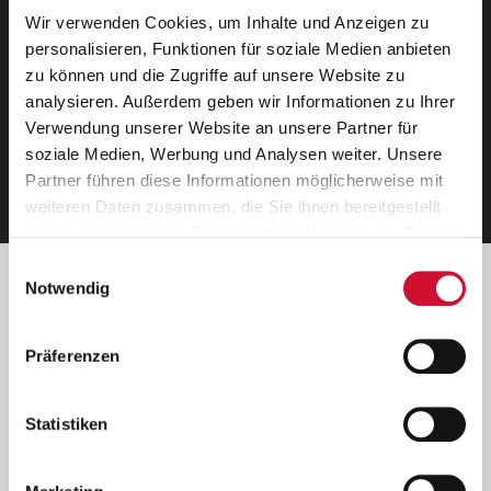
Wir verwenden Cookies, um Inhalte und Anzeigen zu
Neue Stellen per E-Mail.
personalisieren, Funktionen für soziale Medien anbieten
zu können und die Zugriffe auf unsere Website zu
Ein kostenloser Service von AWO
analysieren. Außerdem geben wir Informationen zu Ihrer
Jobs.
Verwendung unserer Website an unsere Partner für
soziale Medien, Werbung und Analysen weiter. Unsere
E-Mail-Adresse eintragen
Partner führen diese Informationen möglicherweise mit
weiteren Daten zusammen, die Sie ihnen bereitgestellt
haben oder die sie im Rahmen Ihrer Nutzung der Dienste
gesammelt haben.
Einwilligungsauswahl
Wenn Sie auf „Cookies zulassen“ klicken, so stimmen
Betreiber der Webseite
Notwendig
Sie der Speicherung sämtlicher Cookies zu. Sie können
Garitz Bewirtschaftungsbetriebe GmbH
Ihre Einwilligung selbstverständlich jederzeit widerrufen,
Kantstraße 45a
Präferenzen
indem Sie die Cookie-Einstellungen aufrufen und diese
97074 Würzburg
abändern. Weitere Informationen finden Sie in
(Ein Tochterunternehmen des AWO Bezirksverbandes Unterfranken
unserer
Datenschutzerklärung
.
Statistiken
e.V.)
Bitte senden Sie an diese Anschrift keine Bewerbungen.