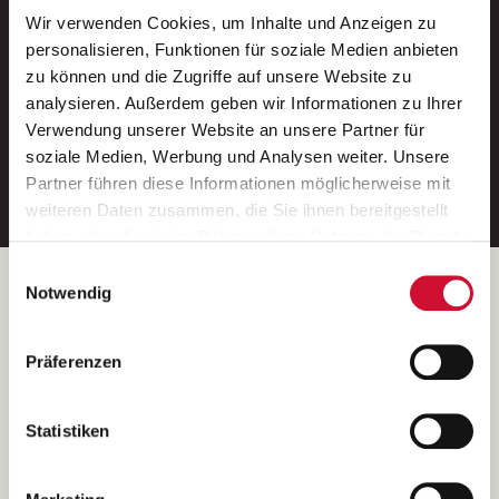
Wir verwenden Cookies, um Inhalte und Anzeigen zu
Neue Stellen per E-Mail.
personalisieren, Funktionen für soziale Medien anbieten
zu können und die Zugriffe auf unsere Website zu
Ein kostenloser Service von AWO
analysieren. Außerdem geben wir Informationen zu Ihrer
Jobs.
Verwendung unserer Website an unsere Partner für
soziale Medien, Werbung und Analysen weiter. Unsere
E-Mail-Adresse eintragen
Partner führen diese Informationen möglicherweise mit
weiteren Daten zusammen, die Sie ihnen bereitgestellt
haben oder die sie im Rahmen Ihrer Nutzung der Dienste
gesammelt haben.
Einwilligungsauswahl
Wenn Sie auf „Cookies zulassen“ klicken, so stimmen
Betreiber der Webseite
Notwendig
Sie der Speicherung sämtlicher Cookies zu. Sie können
Garitz Bewirtschaftungsbetriebe GmbH
Ihre Einwilligung selbstverständlich jederzeit widerrufen,
Kantstraße 45a
Präferenzen
indem Sie die Cookie-Einstellungen aufrufen und diese
97074 Würzburg
abändern. Weitere Informationen finden Sie in
(Ein Tochterunternehmen des AWO Bezirksverbandes Unterfranken
unserer
Datenschutzerklärung
.
Statistiken
e.V.)
Bitte senden Sie an diese Anschrift keine Bewerbungen.