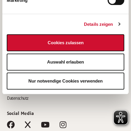
Marketing
Bewerbungstipps
Bewerbung als Altenpfleger*in
Details zeigen
Bewerbung als Krankenpfleger*in
Bewerbung als Altenpflegehelfer*in
Cookies zulassen
Bewerbung als Erzieher*in
Service
Auswahl erlauben
AWO Gliederungen nach Bundesland
Stellenangebote nach Bundesländern
Nur notwendige Cookies verwenden
Sitemap
Impressum
Datenschutz
Social Media