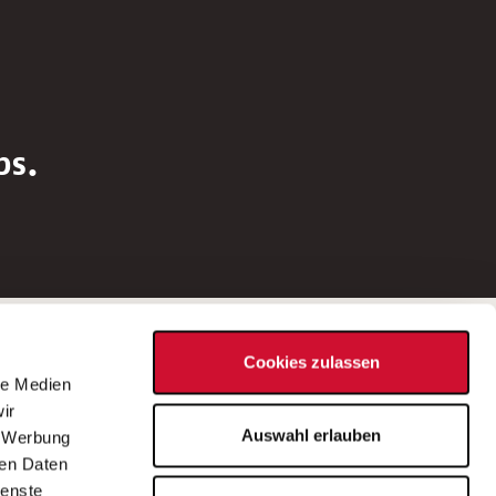
bs.
Social Media
Cookies zulassen
d
le Medien
rn
ir
Bei Fragen zu einer Stellenausschreibung
Auswahl erlauben
, Werbung
wenden Sie sich bitte an die*den in der
ren Daten
Stellenausschreibung genannte*n
ienste