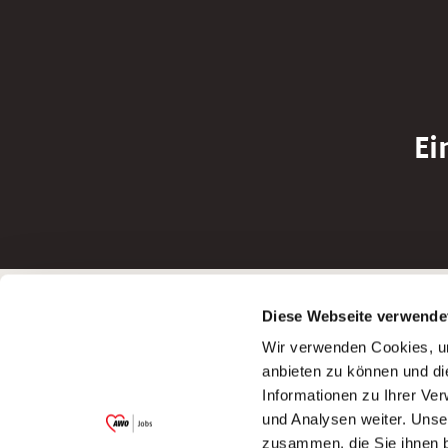
Ei
Betreiber der Webseite
Bewerbun
Diese Webseite verwende
Garitz Bewirtschaftungsbetriebe GmbH
Bewerbung a
Wir verwenden Cookies, um
Kantstraße 45a
Bewerbung a
anbieten zu können und di
97074 Würzburg
Bewerbung a
Informationen zu Ihrer Ve
(Ein Tochterunternehmen des AWO
Bewerbung a
und Analysen weiter. Unse
Bezirksverbandes Unterfranken e.V.)
zusammen, die Sie ihnen b