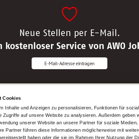
Neue Stellen per E-Mail.
n kostenloser Service von AWO Jo
E-Mail-Adresse eintragen
gstipps
Service
t Cookies
ls Altenpfleger*in
AWO Gliederungen nach Bundeslan
 Inhalte und Anzeigen zu personalisieren, Funktionen für sozia
ls Krankenpfleger*in
Stellenangebote nach Bundeslände
e Zugriffe auf unsere Website zu analysieren. Außerdem geben w
ls Altenpflegehelfer*in
Sitemap
rwendung unserer Website an unsere Partner für soziale Medien
ls Erzieher*in
Impressum
re Partner führen diese Informationen möglicherweise mit weite
Datenschutz
ereitgestellt haben oder die sie im Rahmen Ihrer Nutzung der D