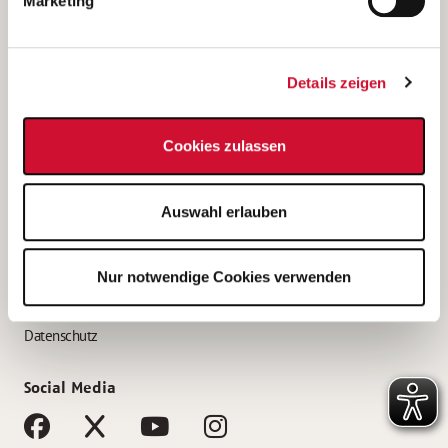
Marketing
Bewerbungstipps
Bewerbung als Altenpfleger*in
Details zeigen
Bewerbung als Krankenpfleger*in
Bewerbung als Altenpflegehelfer*in
Cookies zulassen
Bewerbung als Erzieher*in
Service
Auswahl erlauben
AWO Gliederungen nach Bundesland
Stellenangebote nach Bundesländern
Nur notwendige Cookies verwenden
Sitemap
Impressum
Datenschutz
Social Media