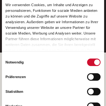
Wir verwenden Cookies, um Inhalte und Anzeigen zu
Neue Stellen per E-Mail.
personalisieren, Funktionen für soziale Medien anbieten
zu können und die Zugriffe auf unsere Website zu
Ein kostenloser Service von AWO
analysieren. Außerdem geben wir Informationen zu Ihrer
Jobs.
Verwendung unserer Website an unsere Partner für
soziale Medien, Werbung und Analysen weiter. Unsere
E-Mail-Adresse eintragen
Partner führen diese Informationen möglicherweise mit
weiteren Daten zusammen, die Sie ihnen bereitgestellt
haben oder die sie im Rahmen Ihrer Nutzung der Dienste
gesammelt haben.
Einwilligungsauswahl
Wenn Sie auf „Cookies zulassen“ klicken, so stimmen
Betreiber der Webseite
Notwendig
Sie der Speicherung sämtlicher Cookies zu. Sie können
Garitz Bewirtschaftungsbetriebe GmbH
Ihre Einwilligung selbstverständlich jederzeit widerrufen,
Kantstraße 45a
Präferenzen
indem Sie die Cookie-Einstellungen aufrufen und diese
97074 Würzburg
abändern. Weitere Informationen finden Sie in
(Ein Tochterunternehmen des AWO Bezirksverbandes Unterfranken
unserer
Datenschutzerklärung
.
Statistiken
e.V.)
Bitte senden Sie an diese Anschrift keine Bewerbungen.