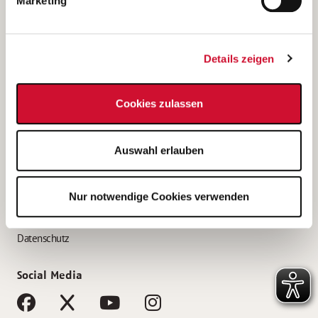
Marketing
Bewerbungstipps
Bewerbung als Altenpfleger*in
Details zeigen
Bewerbung als Krankenpfleger*in
Bewerbung als Altenpflegehelfer*in
Cookies zulassen
Bewerbung als Erzieher*in
Service
Auswahl erlauben
AWO Gliederungen nach Bundesland
Stellenangebote nach Bundesländern
Nur notwendige Cookies verwenden
Sitemap
Impressum
Datenschutz
Social Media