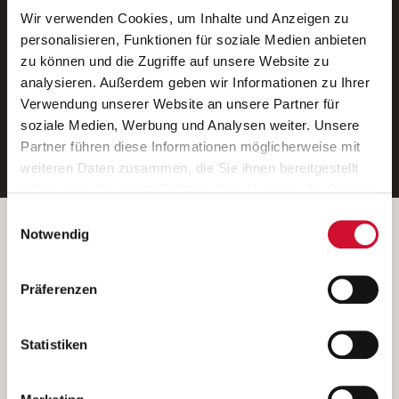
Wir verwenden Cookies, um Inhalte und Anzeigen zu
Neue Stellen per E-Mail.
personalisieren, Funktionen für soziale Medien anbieten
zu können und die Zugriffe auf unsere Website zu
Ein kostenloser Service von AWO
analysieren. Außerdem geben wir Informationen zu Ihrer
Jobs.
Verwendung unserer Website an unsere Partner für
soziale Medien, Werbung und Analysen weiter. Unsere
E-Mail-Adresse eintragen
Partner führen diese Informationen möglicherweise mit
weiteren Daten zusammen, die Sie ihnen bereitgestellt
haben oder die sie im Rahmen Ihrer Nutzung der Dienste
gesammelt haben.
Einwilligungsauswahl
Wenn Sie auf „Cookies zulassen“ klicken, so stimmen
Betreiber der Webseite
Notwendig
Sie der Speicherung sämtlicher Cookies zu. Sie können
Garitz Bewirtschaftungsbetriebe GmbH
Ihre Einwilligung selbstverständlich jederzeit widerrufen,
Kantstraße 45a
Präferenzen
indem Sie die Cookie-Einstellungen aufrufen und diese
97074 Würzburg
abändern. Weitere Informationen finden Sie in
(Ein Tochterunternehmen des AWO Bezirksverbandes Unterfranken
unserer
Datenschutzerklärung
.
Statistiken
e.V.)
Bitte senden Sie an diese Anschrift keine Bewerbungen.