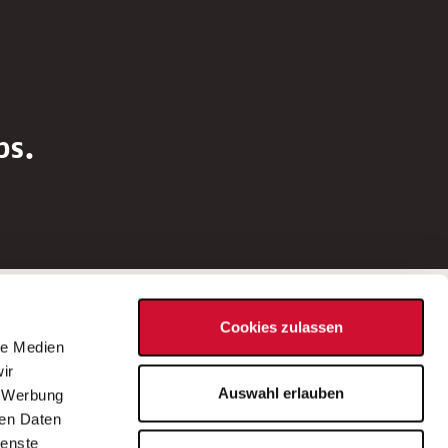
bs.
Social Media
Cookies zulassen
d
le Medien
rn
ir
Bei Fragen zu einer Stellenausschreibung
Auswahl erlauben
, Werbung
wenden Sie sich bitte an die*den in der
ren Daten
Stellenausschreibung genannte*n
ienste