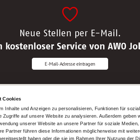
Neue Stellen per E-Mail.
n kostenloser Service von AWO Jo
E-Mail-Adresse eintragen
gstipps
Service
t Cookies
ls Altenpfleger*in
AWO Gliederungen nach Bundeslan
 Inhalte und Anzeigen zu personalisieren, Funktionen für sozia
ls Krankenpfleger*in
Stellenangebote nach Bundeslände
e Zugriffe auf unsere Website zu analysieren. Außerdem geben w
ls Altenpflegehelfer*in
Sitemap
rwendung unserer Website an unsere Partner für soziale Medien
ls Erzieher*in
Impressum
re Partner führen diese Informationen möglicherweise mit weite
Datenschutz
ereitgestellt haben oder die sie im Rahmen Ihrer Nutzung der D