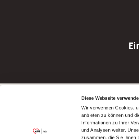
Ei
Betreiber der Webseite
Bewerbun
Diese Webseite verwende
Garitz Bewirtschaftungsbetriebe GmbH
Bewerbung a
Wir verwenden Cookies, um
Kantstraße 45a
Bewerbung a
anbieten zu können und di
97074 Würzburg
Bewerbung a
Informationen zu Ihrer Ve
(Ein Tochterunternehmen des AWO
Bewerbung a
und Analysen weiter. Unse
Bezirksverbandes Unterfranken e.V.)
zusammen, die Sie ihnen b