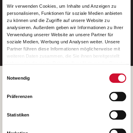
Wir verwenden Cookies, um Inhalte und Anzeigen zu
Neue Stellen per E-Mail.
personalisieren, Funktionen für soziale Medien anbieten
zu können und die Zugriffe auf unsere Website zu
Ein kostenloser Service von AWO
analysieren. Außerdem geben wir Informationen zu Ihrer
Jobs.
Verwendung unserer Website an unsere Partner für
soziale Medien, Werbung und Analysen weiter. Unsere
E-Mail-Adresse eintragen
Partner führen diese Informationen möglicherweise mit
weiteren Daten zusammen, die Sie ihnen bereitgestellt
haben oder die sie im Rahmen Ihrer Nutzung der Dienste
gesammelt haben.
Einwilligungsauswahl
Wenn Sie auf „Cookies zulassen“ klicken, so stimmen
Betreiber der Webseite
Notwendig
Sie der Speicherung sämtlicher Cookies zu. Sie können
Garitz Bewirtschaftungsbetriebe GmbH
Ihre Einwilligung selbstverständlich jederzeit widerrufen,
Kantstraße 45a
Präferenzen
indem Sie die Cookie-Einstellungen aufrufen und diese
97074 Würzburg
abändern. Weitere Informationen finden Sie in
(Ein Tochterunternehmen des AWO Bezirksverbandes Unterfranken
unserer
Datenschutzerklärung
.
Statistiken
e.V.)
Bitte senden Sie an diese Anschrift keine Bewerbungen.