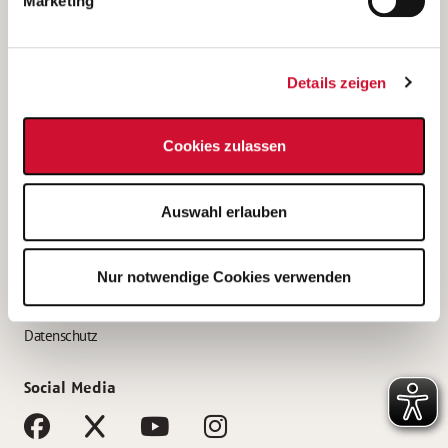
Marketing
Bewerbungstipps
Bewerbung als Altenpfleger*in
Details zeigen
Bewerbung als Krankenpfleger*in
Bewerbung als Altenpflegehelfer*in
Cookies zulassen
Bewerbung als Erzieher*in
Service
Auswahl erlauben
AWO Gliederungen nach Bundesland
Stellenangebote nach Bundesländern
Nur notwendige Cookies verwenden
Sitemap
Impressum
Datenschutz
Social Media