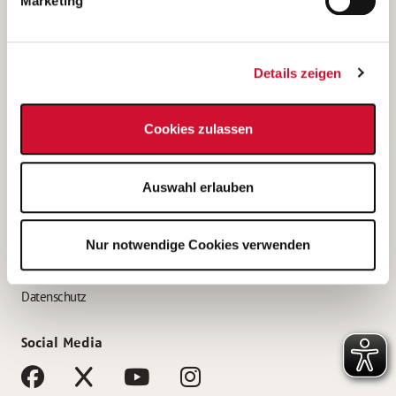
Marketing
Bewerbungstipps
Bewerbung als Altenpfleger*in
Details zeigen
Bewerbung als Krankenpfleger*in
Bewerbung als Altenpflegehelfer*in
Cookies zulassen
Bewerbung als Erzieher*in
Service
Auswahl erlauben
AWO Gliederungen nach Bundesland
Stellenangebote nach Bundesländern
Nur notwendige Cookies verwenden
Sitemap
Impressum
Datenschutz
Social Media