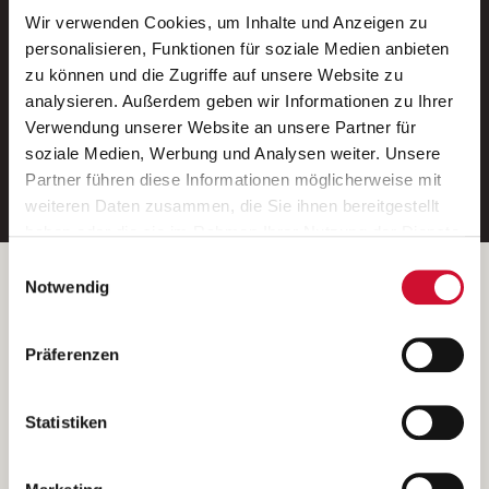
Wir verwenden Cookies, um Inhalte und Anzeigen zu
Neue Stellen per E-Mail.
personalisieren, Funktionen für soziale Medien anbieten
zu können und die Zugriffe auf unsere Website zu
Ein kostenloser Service von AWO
analysieren. Außerdem geben wir Informationen zu Ihrer
Jobs.
Verwendung unserer Website an unsere Partner für
soziale Medien, Werbung und Analysen weiter. Unsere
E-Mail-Adresse eintragen
Partner führen diese Informationen möglicherweise mit
weiteren Daten zusammen, die Sie ihnen bereitgestellt
haben oder die sie im Rahmen Ihrer Nutzung der Dienste
gesammelt haben.
Einwilligungsauswahl
Wenn Sie auf „Cookies zulassen“ klicken, so stimmen
Betreiber der Webseite
Notwendig
Sie der Speicherung sämtlicher Cookies zu. Sie können
Garitz Bewirtschaftungsbetriebe GmbH
Ihre Einwilligung selbstverständlich jederzeit widerrufen,
Kantstraße 45a
Präferenzen
indem Sie die Cookie-Einstellungen aufrufen und diese
97074 Würzburg
abändern. Weitere Informationen finden Sie in
(Ein Tochterunternehmen des AWO Bezirksverbandes Unterfranken
unserer
Datenschutzerklärung
.
Statistiken
e.V.)
Bitte senden Sie an diese Anschrift keine Bewerbungen.