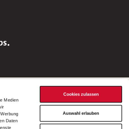
bs.
Social Media
Cookies zulassen
d
le Medien
rn
ir
Bei Fragen zu einer Stellenausschreibung
Auswahl erlauben
, Werbung
wenden Sie sich bitte an die*den in der
ren Daten
Stellenausschreibung genannte*n
ienste