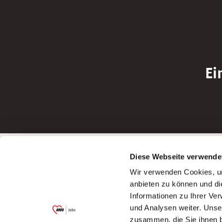
Ei
Betreiber der Webseite
Bewerbun
Diese Webseite verwende
Garitz Bewirtschaftungsbetriebe GmbH
Bewerbung a
Wir verwenden Cookies, um
Kantstraße 45a
Bewerbung a
anbieten zu können und di
97074 Würzburg
Bewerbung a
Informationen zu Ihrer Ve
(Ein Tochterunternehmen des AWO
Bewerbung a
und Analysen weiter. Unse
Bezirksverbandes Unterfranken e.V.)
zusammen, die Sie ihnen b