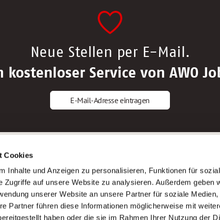
Neue Stellen per E-Mail.
n kostenloser Service von AWO Jo
E-Mail-Adresse eintragen
gstipps
Service
t Cookies
ls Altenpfleger*in
AWO Gliederungen nach Bundeslan
 Inhalte und Anzeigen zu personalisieren, Funktionen für sozia
ls Krankenpfleger*in
Stellenangebote nach Bundeslände
e Zugriffe auf unsere Website zu analysieren. Außerdem geben w
ls Altenpflegehelfer*in
Sitemap
rwendung unserer Website an unsere Partner für soziale Medien
ls Erzieher*in
Impressum
re Partner führen diese Informationen möglicherweise mit weite
Datenschutz
ereitgestellt haben oder die sie im Rahmen Ihrer Nutzung der D