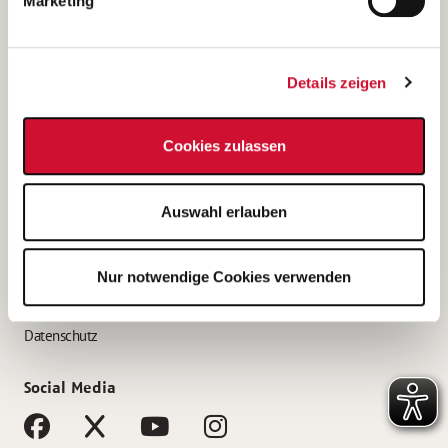
Marketing
Bewerbungstipps
Bewerbung als Altenpfleger*in
Details zeigen
Bewerbung als Krankenpfleger*in
Bewerbung als Altenpflegehelfer*in
Cookies zulassen
Bewerbung als Erzieher*in
Service
Auswahl erlauben
AWO Gliederungen nach Bundesland
Stellenangebote nach Bundesländern
Nur notwendige Cookies verwenden
Sitemap
Impressum
Datenschutz
Social Media