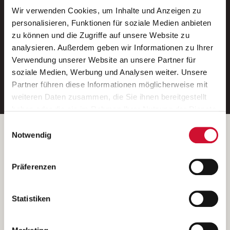
Wir verwenden Cookies, um Inhalte und Anzeigen zu
Neue Stellen per E-Mail.
personalisieren, Funktionen für soziale Medien anbieten
zu können und die Zugriffe auf unsere Website zu
Ein kostenloser Service von AWO
analysieren. Außerdem geben wir Informationen zu Ihrer
Jobs.
Verwendung unserer Website an unsere Partner für
soziale Medien, Werbung und Analysen weiter. Unsere
E-Mail-Adresse eintragen
Partner führen diese Informationen möglicherweise mit
weiteren Daten zusammen, die Sie ihnen bereitgestellt
haben oder die sie im Rahmen Ihrer Nutzung der Dienste
gesammelt haben.
Einwilligungsauswahl
Wenn Sie auf „Cookies zulassen“ klicken, so stimmen
Betreiber der Webseite
Notwendig
Sie der Speicherung sämtlicher Cookies zu. Sie können
Garitz Bewirtschaftungsbetriebe GmbH
Ihre Einwilligung selbstverständlich jederzeit widerrufen,
Kantstraße 45a
Präferenzen
indem Sie die Cookie-Einstellungen aufrufen und diese
97074 Würzburg
abändern. Weitere Informationen finden Sie in
(Ein Tochterunternehmen des AWO Bezirksverbandes Unterfranken
unserer
Datenschutzerklärung
.
Statistiken
e.V.)
Bitte senden Sie an diese Anschrift keine Bewerbungen.