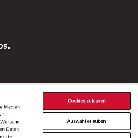
bs.
Social Media
Cookies zulassen
d
le Medien
rn
ir
Bei Fragen zu einer Stellenausschreibung
Auswahl erlauben
, Werbung
wenden Sie sich bitte an die*den in der
ren Daten
Stellenausschreibung genannte*n
ienste