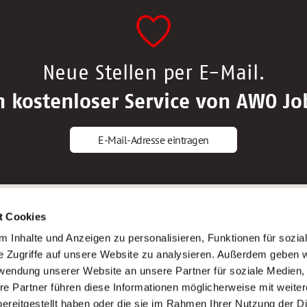
Neue Stellen per E-Mail.
n kostenloser Service von AWO Jo
E-Mail-Adresse eintragen
gstipps
Service
t Cookies
ls Altenpfleger*in
AWO Gliederungen nach Bundeslan
 Inhalte und Anzeigen zu personalisieren, Funktionen für sozia
ls Krankenpfleger*in
Stellenangebote nach Bundeslände
e Zugriffe auf unsere Website zu analysieren. Außerdem geben w
ls Altenpflegehelfer*in
Sitemap
rwendung unserer Website an unsere Partner für soziale Medien
ls Erzieher*in
Impressum
re Partner führen diese Informationen möglicherweise mit weite
Datenschutz
ereitgestellt haben oder die sie im Rahmen Ihrer Nutzung der D