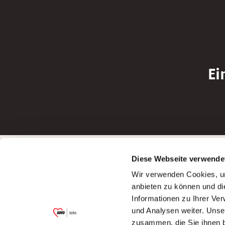
Ei
Betreiber der Webseite
Bewerbun
Diese Webseite verwende
Garitz Bewirtschaftungsbetriebe GmbH
Bewerbung a
Wir verwenden Cookies, um
Kantstraße 45a
Bewerbung a
anbieten zu können und di
97074 Würzburg
Bewerbung a
Informationen zu Ihrer Ve
(Ein Tochterunternehmen des AWO
Bewerbung a
und Analysen weiter. Unse
Bezirksverbandes Unterfranken e.V.)
zusammen, die Sie ihnen b