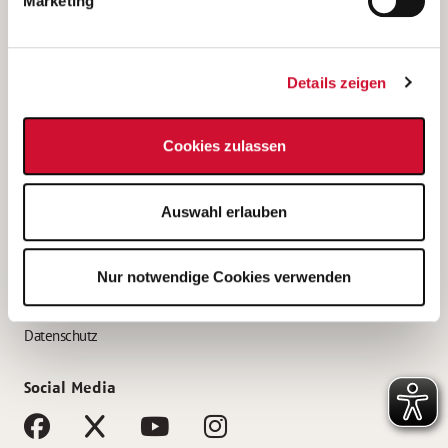
Marketing
Bewerbungstipps
Bewerbung als Altenpfleger*in
Details zeigen
Bewerbung als Krankenpfleger*in
Bewerbung als Altenpflegehelfer*in
Cookies zulassen
Bewerbung als Erzieher*in
Service
Auswahl erlauben
AWO Gliederungen nach Bundesland
Stellenangebote nach Bundesländern
Nur notwendige Cookies verwenden
Sitemap
Impressum
Datenschutz
Social Media