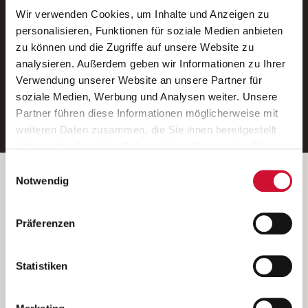
Wir verwenden Cookies, um Inhalte und Anzeigen zu
Neue Stellen per E-Mail.
personalisieren, Funktionen für soziale Medien anbieten
zu können und die Zugriffe auf unsere Website zu
Ein kostenloser Service von AWO
analysieren. Außerdem geben wir Informationen zu Ihrer
Jobs.
Verwendung unserer Website an unsere Partner für
soziale Medien, Werbung und Analysen weiter. Unsere
E-Mail-Adresse eintragen
Partner führen diese Informationen möglicherweise mit
weiteren Daten zusammen, die Sie ihnen bereitgestellt
haben oder die sie im Rahmen Ihrer Nutzung der Dienste
gesammelt haben.
Einwilligungsauswahl
Wenn Sie auf „Cookies zulassen“ klicken, so stimmen
Betreiber der Webseite
Notwendig
Sie der Speicherung sämtlicher Cookies zu. Sie können
Garitz Bewirtschaftungsbetriebe GmbH
Ihre Einwilligung selbstverständlich jederzeit widerrufen,
Kantstraße 45a
Präferenzen
indem Sie die Cookie-Einstellungen aufrufen und diese
97074 Würzburg
abändern. Weitere Informationen finden Sie in
(Ein Tochterunternehmen des AWO Bezirksverbandes Unterfranken
unserer
Datenschutzerklärung
.
Statistiken
e.V.)
Bitte senden Sie an diese Anschrift keine Bewerbungen.