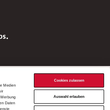
bs.
Social Media
Cookies zulassen
d
le Medien
rn
ir
Bei Fragen zu einer Stellenausschreibung
Auswahl erlauben
, Werbung
wenden Sie sich bitte an die*den in der
ren Daten
Stellenausschreibung genannte*n
ienste