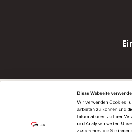
Ei
Betreiber der Webseite
Bewerbun
Diese Webseite verwende
Garitz Bewirtschaftungsbetriebe GmbH
Bewerbung a
Wir verwenden Cookies, um
Kantstraße 45a
Bewerbung a
anbieten zu können und di
97074 Würzburg
Bewerbung a
Informationen zu Ihrer Ve
(Ein Tochterunternehmen des AWO
Bewerbung a
und Analysen weiter. Unse
Bezirksverbandes Unterfranken e.V.)
zusammen, die Sie ihnen b