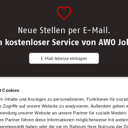
Neue Stellen per E-Mail.
n kostenloser Service von AWO Jo
E-Mail-Adresse eintragen
gstipps
Service
t Cookies
ls Altenpfleger*in
AWO Gliederungen nach Bundeslan
 Inhalte und Anzeigen zu personalisieren, Funktionen für sozia
ls Krankenpfleger*in
Stellenangebote nach Bundeslände
e Zugriffe auf unsere Website zu analysieren. Außerdem geben w
ls Altenpflegehelfer*in
Sitemap
rwendung unserer Website an unsere Partner für soziale Medien
ls Erzieher*in
Impressum
re Partner führen diese Informationen möglicherweise mit weite
Datenschutz
ereitgestellt haben oder die sie im Rahmen Ihrer Nutzung der D