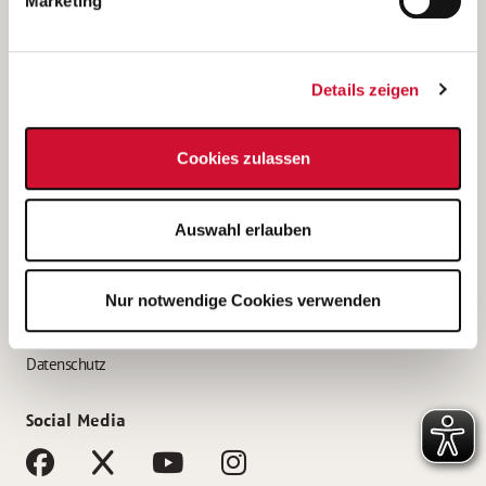
Marketing
Bewerbungstipps
Bewerbung als Altenpfleger*in
Details zeigen
Bewerbung als Krankenpfleger*in
Bewerbung als Altenpflegehelfer*in
Cookies zulassen
Bewerbung als Erzieher*in
Service
Auswahl erlauben
AWO Gliederungen nach Bundesland
Stellenangebote nach Bundesländern
Nur notwendige Cookies verwenden
Sitemap
Impressum
Datenschutz
Social Media