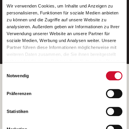
Wir verwenden Cookies, um Inhalte und Anzeigen zu
Neue Stellen per E-Mail.
personalisieren, Funktionen für soziale Medien anbieten
zu können und die Zugriffe auf unsere Website zu
Ein kostenloser Service von AWO
analysieren. Außerdem geben wir Informationen zu Ihrer
Jobs.
Verwendung unserer Website an unsere Partner für
soziale Medien, Werbung und Analysen weiter. Unsere
E-Mail-Adresse eintragen
Partner führen diese Informationen möglicherweise mit
weiteren Daten zusammen, die Sie ihnen bereitgestellt
haben oder die sie im Rahmen Ihrer Nutzung der Dienste
gesammelt haben.
Einwilligungsauswahl
Wenn Sie auf „Cookies zulassen“ klicken, so stimmen
Betreiber der Webseite
Notwendig
Sie der Speicherung sämtlicher Cookies zu. Sie können
Garitz Bewirtschaftungsbetriebe GmbH
Ihre Einwilligung selbstverständlich jederzeit widerrufen,
Kantstraße 45a
Präferenzen
indem Sie die Cookie-Einstellungen aufrufen und diese
97074 Würzburg
abändern. Weitere Informationen finden Sie in
(Ein Tochterunternehmen des AWO Bezirksverbandes Unterfranken
unserer
Datenschutzerklärung
.
Statistiken
e.V.)
Bitte senden Sie an diese Anschrift keine Bewerbungen.