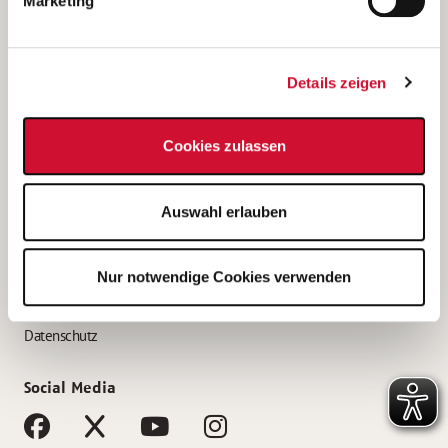
Marketing
Bewerbungstipps
Bewerbung als Altenpfleger*in
Details zeigen
Bewerbung als Krankenpfleger*in
Bewerbung als Altenpflegehelfer*in
Cookies zulassen
Bewerbung als Erzieher*in
Service
Auswahl erlauben
AWO Gliederungen nach Bundesland
Stellenangebote nach Bundesländern
Nur notwendige Cookies verwenden
Sitemap
Impressum
Datenschutz
Social Media