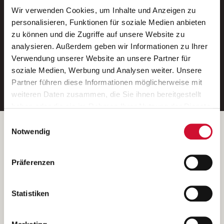
Wir verwenden Cookies, um Inhalte und Anzeigen zu
Neue Stellen per E-Mail.
personalisieren, Funktionen für soziale Medien anbieten
zu können und die Zugriffe auf unsere Website zu
Ein kostenloser Service von AWO
analysieren. Außerdem geben wir Informationen zu Ihrer
Jobs.
Verwendung unserer Website an unsere Partner für
soziale Medien, Werbung und Analysen weiter. Unsere
E-Mail-Adresse eintragen
Partner führen diese Informationen möglicherweise mit
weiteren Daten zusammen, die Sie ihnen bereitgestellt
haben oder die sie im Rahmen Ihrer Nutzung der Dienste
gesammelt haben.
Einwilligungsauswahl
Wenn Sie auf „Cookies zulassen“ klicken, so stimmen
Betreiber der Webseite
Notwendig
Sie der Speicherung sämtlicher Cookies zu. Sie können
Garitz Bewirtschaftungsbetriebe GmbH
Ihre Einwilligung selbstverständlich jederzeit widerrufen,
Kantstraße 45a
Präferenzen
indem Sie die Cookie-Einstellungen aufrufen und diese
97074 Würzburg
abändern. Weitere Informationen finden Sie in
(Ein Tochterunternehmen des AWO Bezirksverbandes Unterfranken
unserer
Datenschutzerklärung
.
Statistiken
e.V.)
Bitte senden Sie an diese Anschrift keine Bewerbungen.