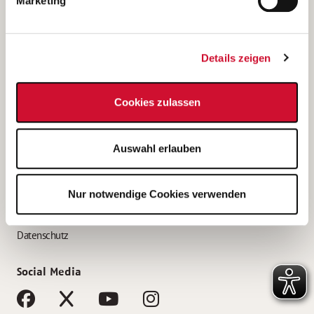
Marketing
Bewerbungstipps
Bewerbung als Altenpfleger*in
Details zeigen
Bewerbung als Krankenpfleger*in
Bewerbung als Altenpflegehelfer*in
Cookies zulassen
Bewerbung als Erzieher*in
Service
Auswahl erlauben
AWO Gliederungen nach Bundesland
Stellenangebote nach Bundesländern
Nur notwendige Cookies verwenden
Sitemap
Impressum
Datenschutz
Social Media