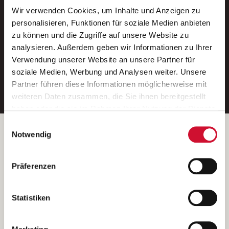
Wir verwenden Cookies, um Inhalte und Anzeigen zu
Neue Stellen per E-Mail.
personalisieren, Funktionen für soziale Medien anbieten
zu können und die Zugriffe auf unsere Website zu
Ein kostenloser Service von AWO
analysieren. Außerdem geben wir Informationen zu Ihrer
Jobs.
Verwendung unserer Website an unsere Partner für
soziale Medien, Werbung und Analysen weiter. Unsere
E-Mail-Adresse eintragen
Partner führen diese Informationen möglicherweise mit
weiteren Daten zusammen, die Sie ihnen bereitgestellt
haben oder die sie im Rahmen Ihrer Nutzung der Dienste
gesammelt haben.
Einwilligungsauswahl
Wenn Sie auf „Cookies zulassen“ klicken, so stimmen
Betreiber der Webseite
Notwendig
Sie der Speicherung sämtlicher Cookies zu. Sie können
Garitz Bewirtschaftungsbetriebe GmbH
Ihre Einwilligung selbstverständlich jederzeit widerrufen,
Kantstraße 45a
Präferenzen
indem Sie die Cookie-Einstellungen aufrufen und diese
97074 Würzburg
abändern. Weitere Informationen finden Sie in
(Ein Tochterunternehmen des AWO Bezirksverbandes Unterfranken
unserer
Datenschutzerklärung
.
Statistiken
e.V.)
Bitte senden Sie an diese Anschrift keine Bewerbungen.