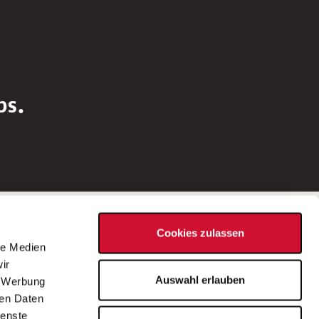
bs.
Social Media
Cookies zulassen
d
le Medien
rn
ir
Bei Fragen zu einer Stellenausschreibung
Auswahl erlauben
, Werbung
wenden Sie sich bitte an die*den in der
ren Daten
Stellenausschreibung genannte*n
ienste