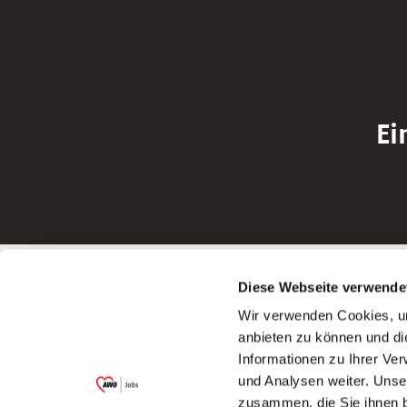
Ei
Betreiber der Webseite
Bewerbun
Diese Webseite verwende
Garitz Bewirtschaftungsbetriebe GmbH
Bewerbung a
Wir verwenden Cookies, um
Kantstraße 45a
Bewerbung a
anbieten zu können und di
97074 Würzburg
Bewerbung a
Informationen zu Ihrer Ve
(Ein Tochterunternehmen des AWO
Bewerbung a
und Analysen weiter. Unse
Bezirksverbandes Unterfranken e.V.)
zusammen, die Sie ihnen b