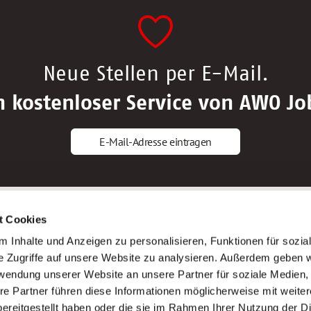
Neue Stellen per E-Mail.
n kostenloser Service von AWO Jo
E-Mail-Adresse eintragen
gstipps
Service
t Cookies
ls Altenpfleger*in
AWO Gliederungen nach Bundeslan
 Inhalte und Anzeigen zu personalisieren, Funktionen für sozia
ls Krankenpfleger*in
Stellenangebote nach Bundeslände
e Zugriffe auf unsere Website zu analysieren. Außerdem geben w
ls Altenpflegehelfer*in
Sitemap
rwendung unserer Website an unsere Partner für soziale Medien
ls Erzieher*in
Impressum
re Partner führen diese Informationen möglicherweise mit weite
Datenschutz
ereitgestellt haben oder die sie im Rahmen Ihrer Nutzung der D