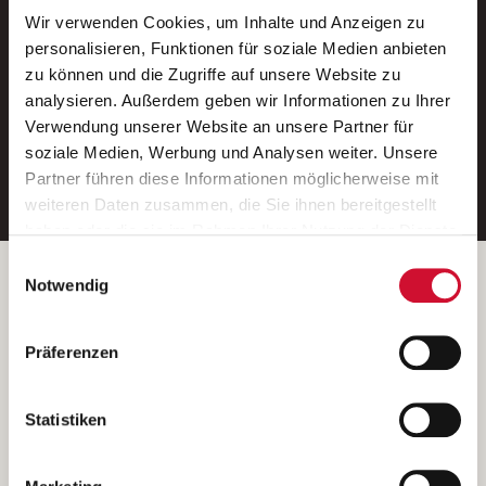
Wir verwenden Cookies, um Inhalte und Anzeigen zu
Neue Stellen per E-Mail.
personalisieren, Funktionen für soziale Medien anbieten
zu können und die Zugriffe auf unsere Website zu
Ein kostenloser Service von AWO
analysieren. Außerdem geben wir Informationen zu Ihrer
Jobs.
Verwendung unserer Website an unsere Partner für
soziale Medien, Werbung und Analysen weiter. Unsere
E-Mail-Adresse eintragen
Partner führen diese Informationen möglicherweise mit
weiteren Daten zusammen, die Sie ihnen bereitgestellt
haben oder die sie im Rahmen Ihrer Nutzung der Dienste
gesammelt haben.
Einwilligungsauswahl
Wenn Sie auf „Cookies zulassen“ klicken, so stimmen
Betreiber der Webseite
Notwendig
Sie der Speicherung sämtlicher Cookies zu. Sie können
Garitz Bewirtschaftungsbetriebe GmbH
Ihre Einwilligung selbstverständlich jederzeit widerrufen,
Kantstraße 45a
Präferenzen
indem Sie die Cookie-Einstellungen aufrufen und diese
97074 Würzburg
abändern. Weitere Informationen finden Sie in
(Ein Tochterunternehmen des AWO Bezirksverbandes Unterfranken
unserer
Datenschutzerklärung
.
Statistiken
e.V.)
Bitte senden Sie an diese Anschrift keine Bewerbungen.