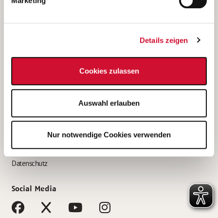
Marketing
Bewerbungstipps
Bewerbung als Altenpfleger*in
Details zeigen
Bewerbung als Krankenpfleger*in
Bewerbung als Altenpflegehelfer*in
Cookies zulassen
Bewerbung als Erzieher*in
Service
Auswahl erlauben
AWO Gliederungen nach Bundesland
Stellenangebote nach Bundesländern
Nur notwendige Cookies verwenden
Sitemap
Impressum
Datenschutz
Social Media