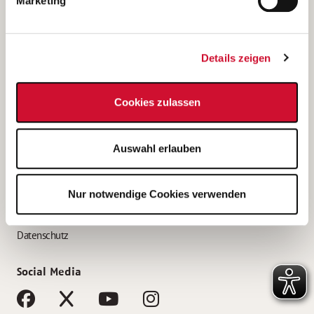
Marketing
Bewerbungstipps
Bewerbung als Altenpfleger*in
Details zeigen
Bewerbung als Krankenpfleger*in
Bewerbung als Altenpflegehelfer*in
Cookies zulassen
Bewerbung als Erzieher*in
Service
Auswahl erlauben
AWO Gliederungen nach Bundesland
Stellenangebote nach Bundesländern
Nur notwendige Cookies verwenden
Sitemap
Impressum
Datenschutz
Social Media