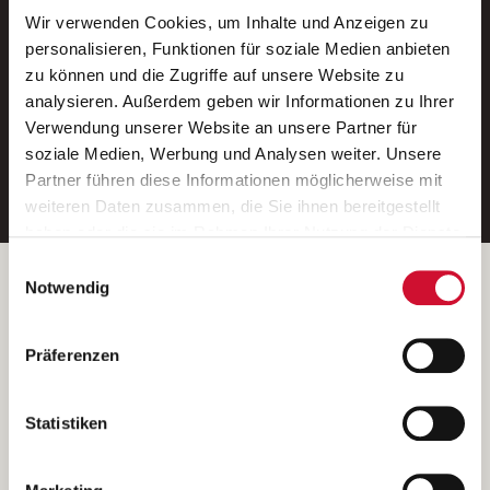
Wir verwenden Cookies, um Inhalte und Anzeigen zu
Neue Stellen per E-Mail.
personalisieren, Funktionen für soziale Medien anbieten
zu können und die Zugriffe auf unsere Website zu
Ein kostenloser Service von AWO
analysieren. Außerdem geben wir Informationen zu Ihrer
Jobs.
Verwendung unserer Website an unsere Partner für
soziale Medien, Werbung und Analysen weiter. Unsere
E-Mail-Adresse eintragen
Partner führen diese Informationen möglicherweise mit
weiteren Daten zusammen, die Sie ihnen bereitgestellt
haben oder die sie im Rahmen Ihrer Nutzung der Dienste
gesammelt haben.
Einwilligungsauswahl
Wenn Sie auf „Cookies zulassen“ klicken, so stimmen
Betreiber der Webseite
Notwendig
Sie der Speicherung sämtlicher Cookies zu. Sie können
Garitz Bewirtschaftungsbetriebe GmbH
Ihre Einwilligung selbstverständlich jederzeit widerrufen,
Kantstraße 45a
Präferenzen
indem Sie die Cookie-Einstellungen aufrufen und diese
97074 Würzburg
abändern. Weitere Informationen finden Sie in
(Ein Tochterunternehmen des AWO Bezirksverbandes Unterfranken
unserer
Datenschutzerklärung
.
Statistiken
e.V.)
Bitte senden Sie an diese Anschrift keine Bewerbungen.