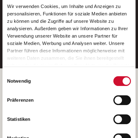
Wir verwenden Cookies, um Inhalte und Anzeigen zu
Neue Stellen per E-Mail.
personalisieren, Funktionen für soziale Medien anbieten
zu können und die Zugriffe auf unsere Website zu
Ein kostenloser Service von AWO
analysieren. Außerdem geben wir Informationen zu Ihrer
Jobs.
Verwendung unserer Website an unsere Partner für
soziale Medien, Werbung und Analysen weiter. Unsere
E-Mail-Adresse eintragen
Partner führen diese Informationen möglicherweise mit
weiteren Daten zusammen, die Sie ihnen bereitgestellt
haben oder die sie im Rahmen Ihrer Nutzung der Dienste
gesammelt haben.
Einwilligungsauswahl
Wenn Sie auf „Cookies zulassen“ klicken, so stimmen
Betreiber der Webseite
Notwendig
Sie der Speicherung sämtlicher Cookies zu. Sie können
Garitz Bewirtschaftungsbetriebe GmbH
Ihre Einwilligung selbstverständlich jederzeit widerrufen,
Kantstraße 45a
Präferenzen
indem Sie die Cookie-Einstellungen aufrufen und diese
97074 Würzburg
abändern. Weitere Informationen finden Sie in
(Ein Tochterunternehmen des AWO Bezirksverbandes Unterfranken
unserer
Datenschutzerklärung
.
Statistiken
e.V.)
Bitte senden Sie an diese Anschrift keine Bewerbungen.