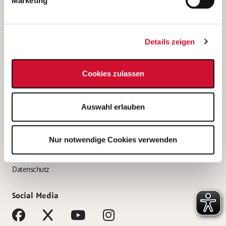
Marketing
Bewerbungstipps
Bewerbung als Altenpfleger*in
Details zeigen
Bewerbung als Krankenpfleger*in
Bewerbung als Altenpflegehelfer*in
Cookies zulassen
Bewerbung als Erzieher*in
Service
Auswahl erlauben
AWO Gliederungen nach Bundesland
Stellenangebote nach Bundesländern
Nur notwendige Cookies verwenden
Sitemap
Impressum
Datenschutz
Social Media