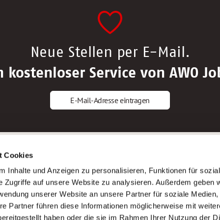
Neue Stellen per E-Mail.
n kostenloser Service von AWO Jo
E-Mail-Adresse eintragen
gstipps
Service
t Cookies
ls Altenpfleger*in
AWO Gliederungen nach Bundeslan
 Inhalte und Anzeigen zu personalisieren, Funktionen für sozia
ls Krankenpfleger*in
Stellenangebote nach Bundeslände
e Zugriffe auf unsere Website zu analysieren. Außerdem geben w
ls Altenpflegehelfer*in
Sitemap
rwendung unserer Website an unsere Partner für soziale Medien
ls Erzieher*in
Impressum
re Partner führen diese Informationen möglicherweise mit weite
Datenschutz
ereitgestellt haben oder die sie im Rahmen Ihrer Nutzung der D