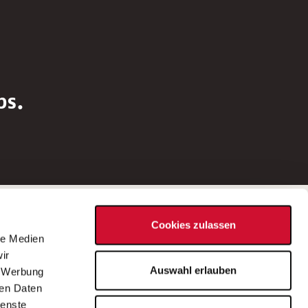
bs.
Social Media
Cookies zulassen
d
le Medien
rn
ir
Bei Fragen zu einer Stellenausschreibung
Auswahl erlauben
, Werbung
wenden Sie sich bitte an die*den in der
ren Daten
Stellenausschreibung genannte*n
ienste