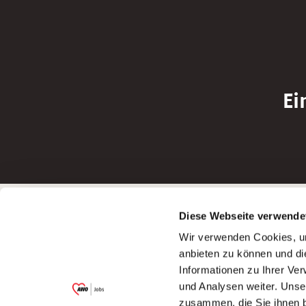
Ei
Betreiber der Webseite
Bewerbun
Diese Webseite verwende
Garitz Bewirtschaftungsbetriebe GmbH
Bewerbung a
Wir verwenden Cookies, um
Kantstraße 45a
Bewerbung a
anbieten zu können und di
97074 Würzburg
Bewerbung a
Informationen zu Ihrer Ve
(Ein Tochterunternehmen des AWO
Bewerbung a
und Analysen weiter. Unse
Bezirksverbandes Unterfranken e.V.)
zusammen, die Sie ihnen b