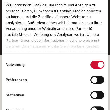
Wir verwenden Cookies, um Inhalte und Anzeigen zu
Neue Stellen per E-Mail.
personalisieren, Funktionen für soziale Medien anbieten
zu können und die Zugriffe auf unsere Website zu
Ein kostenloser Service von AWO
analysieren. Außerdem geben wir Informationen zu Ihrer
Jobs.
Verwendung unserer Website an unsere Partner für
soziale Medien, Werbung und Analysen weiter. Unsere
E-Mail-Adresse eintragen
Partner führen diese Informationen möglicherweise mit
weiteren Daten zusammen, die Sie ihnen bereitgestellt
haben oder die sie im Rahmen Ihrer Nutzung der Dienste
gesammelt haben.
Einwilligungsauswahl
Wenn Sie auf „Cookies zulassen“ klicken, so stimmen
Betreiber der Webseite
Notwendig
Sie der Speicherung sämtlicher Cookies zu. Sie können
Garitz Bewirtschaftungsbetriebe GmbH
Ihre Einwilligung selbstverständlich jederzeit widerrufen,
Kantstraße 45a
Präferenzen
indem Sie die Cookie-Einstellungen aufrufen und diese
97074 Würzburg
abändern. Weitere Informationen finden Sie in
(Ein Tochterunternehmen des AWO Bezirksverbandes Unterfranken
unserer
Datenschutzerklärung
.
Statistiken
e.V.)
Bitte senden Sie an diese Anschrift keine Bewerbungen.