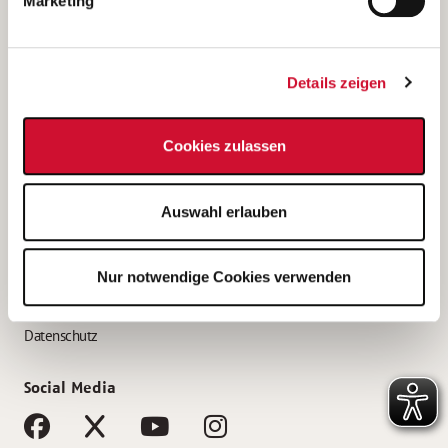
Marketing
Bewerbungstipps
Bewerbung als Altenpfleger*in
Details zeigen
Bewerbung als Krankenpfleger*in
Bewerbung als Altenpflegehelfer*in
Cookies zulassen
Bewerbung als Erzieher*in
Service
Auswahl erlauben
AWO Gliederungen nach Bundesland
Stellenangebote nach Bundesländern
Nur notwendige Cookies verwenden
Sitemap
Impressum
Datenschutz
Social Media