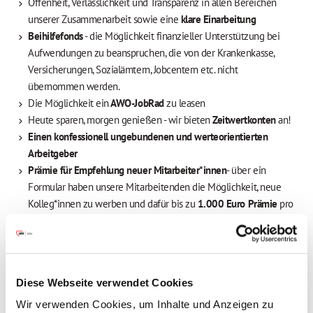
Offenheit, Verlässlichkeit und Transparenz in allen Bereichen
unserer Zusammenarbeit sowie eine
klare Einarbeitung
Beihilfefonds
- die Möglichkeit finanzieller Unterstützung bei
Aufwendungen zu beanspruchen, die von der Krankenkasse,
Versicherungen, Sozialämtern, Jobcentern etc. nicht
übernommen werden.
Die Möglichkeit ein
AWO-JobRad
zu leasen
Heute sparen, morgen genießen - wir bieten
Zeitwertkonten
an!
Einen konfessionell ungebundenen und werteorientierten
Arbeitgeber
Prämie für Empfehlung neuer Mitarbeiter*innen
- über ein
Formular haben unsere Mitarbeitenden die Möglichkeit, neue
Kolleg*innen zu werben und dafür bis zu
1.000 Euro Prämie
pro
geworbener Person zu erhalten.
Darüber hinaus kannst Du vom Arbeitnehmer*innenprogramm
Corporate Benefits
profitieren - Unterstützung bei der Erfüllung
kleiner Wünsche durch
exklusive Vergünstigungen
(u.a. in den
Diese Webseite verwendet Cookies
Bereichen Mode, Sport, Unterhaltung, Technik und Reisen)
Wir verwenden Cookies, um Inhalte und Anzeigen zu
Du möchtest Teil eines neuen frischen Teams sein und Ihre Ideen