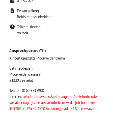
01.09.2026
Festanstellung
Befristet bis: unbefristet
Teilzeit - flexibel
Vollzeit
Ansprechpartner*in
Kindertagesstätte Moorweidendamm
Caty Feddersen
Moorweidendamm 9
21220 Seevetal
Telefon: 0160-3318908
Internet:
rein-in-die-awo.de/stellenangebot/erzieherin-oder-
sozialpaedagogische-assistentin-br-m-w-d---job-hannover-
105784.html?tc=2-1540&custom_header=1&frame=awo-