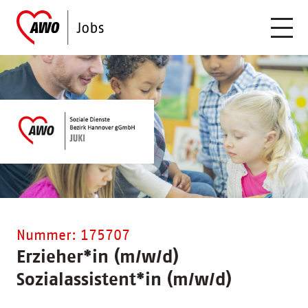
Nummer: 175707
Erzieher
*
in (m/w/d)
Sozialassistent
*
in (m/w/d)