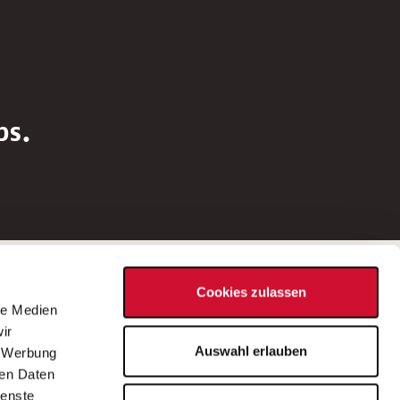
bs.
Social Media
Cookies zulassen
d
le Medien
rn
ir
Bei Fragen zu einer Stellenausschreibung
Auswahl erlauben
, Werbung
wenden Sie sich bitte an die*den in der
ren Daten
Stellenausschreibung genannte*n
ienste