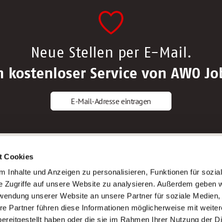
Neue Stellen per E-Mail.
n kostenloser Service von AWO Jo
E-Mail-Adresse eintragen
gstipps
Service
t Cookies
ls Altenpfleger*in
AWO Gliederungen nach Bundeslan
 Inhalte und Anzeigen zu personalisieren, Funktionen für sozia
ls Krankenpfleger*in
Stellenangebote nach Bundeslände
e Zugriffe auf unsere Website zu analysieren. Außerdem geben w
ls Altenpflegehelfer*in
Sitemap
rwendung unserer Website an unsere Partner für soziale Medien
ls Erzieher*in
Impressum
re Partner führen diese Informationen möglicherweise mit weite
Datenschutz
ereitgestellt haben oder die sie im Rahmen Ihrer Nutzung der D