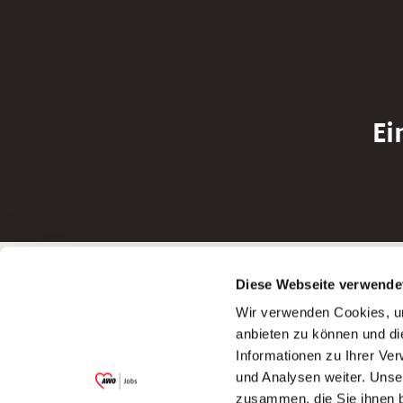
Ei
Betreiber der Webseite
Bewerbun
Diese Webseite verwende
Garitz Bewirtschaftungsbetriebe GmbH
Bewerbung a
Wir verwenden Cookies, um
Kantstraße 45a
Bewerbung a
anbieten zu können und di
97074 Würzburg
Bewerbung a
Informationen zu Ihrer Ve
(Ein Tochterunternehmen des AWO
Bewerbung a
und Analysen weiter. Unse
Bezirksverbandes Unterfranken e.V.)
zusammen, die Sie ihnen b