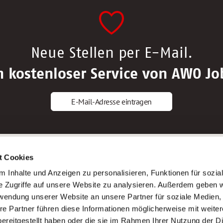
Neue Stellen per E-Mail.
n kostenloser Service von AWO Jo
E-Mail-Adresse eintragen
gstipps
Service
t Cookies
ls Altenpfleger*in
AWO Gliederungen nach Bundeslan
 Inhalte und Anzeigen zu personalisieren, Funktionen für sozia
ls Krankenpfleger*in
Stellenangebote nach Bundeslände
e Zugriffe auf unsere Website zu analysieren. Außerdem geben w
ls Altenpflegehelfer*in
Sitemap
rwendung unserer Website an unsere Partner für soziale Medien
ls Erzieher*in
Impressum
re Partner führen diese Informationen möglicherweise mit weite
Datenschutz
ereitgestellt haben oder die sie im Rahmen Ihrer Nutzung der D