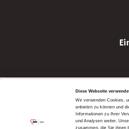
Ei
Betreiber der Webseite
Bewerbun
Diese Webseite verwende
Garitz Bewirtschaftungsbetriebe GmbH
Bewerbung a
Wir verwenden Cookies, um
Kantstraße 45a
Bewerbung a
anbieten zu können und di
97074 Würzburg
Bewerbung a
Informationen zu Ihrer Ve
(Ein Tochterunternehmen des AWO
Bewerbung a
und Analysen weiter. Unse
Bezirksverbandes Unterfranken e.V.)
zusammen, die Sie ihnen b