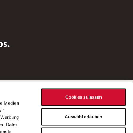
bs.
Social Media
Cookies zulassen
d
le Medien
rn
ir
Bei Fragen zu einer Stellenausschreibung
Auswahl erlauben
, Werbung
wenden Sie sich bitte an die*den in der
ren Daten
Stellenausschreibung genannte*n
ienste