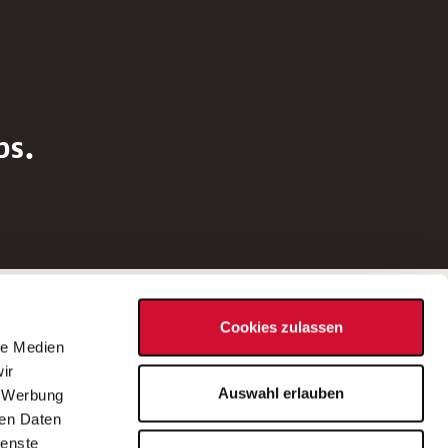
bs.
Social Media
Cookies zulassen
d
le Medien
rn
ir
Bei Fragen zu einer Stellenausschreibung
Auswahl erlauben
, Werbung
wenden Sie sich bitte an die*den in der
ren Daten
Stellenausschreibung genannte*n
ienste