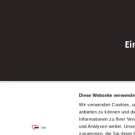
Ei
Betreiber der Webseite
Bewerbun
Diese Webseite verwende
Garitz Bewirtschaftungsbetriebe GmbH
Bewerbung a
Wir verwenden Cookies, um
Kantstraße 45a
Bewerbung a
anbieten zu können und di
97074 Würzburg
Bewerbung a
Informationen zu Ihrer Ve
(Ein Tochterunternehmen des AWO
Bewerbung a
und Analysen weiter. Unse
Bezirksverbandes Unterfranken e.V.)
zusammen, die Sie ihnen b