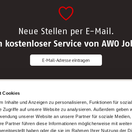
Neue Stellen per E-Mail.
n kostenloser Service von AWO Jo
E-Mail-Adresse eintragen
gstipps
Service
t Cookies
ls Altenpfleger*in
AWO Gliederungen nach Bundeslan
 Inhalte und Anzeigen zu personalisieren, Funktionen für sozia
ls Krankenpfleger*in
Stellenangebote nach Bundeslände
e Zugriffe auf unsere Website zu analysieren. Außerdem geben w
ls Altenpflegehelfer*in
Sitemap
rwendung unserer Website an unsere Partner für soziale Medien
ls Erzieher*in
Impressum
re Partner führen diese Informationen möglicherweise mit weite
Datenschutz
ereitgestellt haben oder die sie im Rahmen Ihrer Nutzung der D