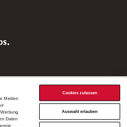
bs.
Social Media
Cookies zulassen
d
le Medien
rn
ir
Bei Fragen zu einer Stellenausschreibung
Auswahl erlauben
, Werbung
wenden Sie sich bitte an die*den in der
ren Daten
Stellenausschreibung genannte*n
ienste