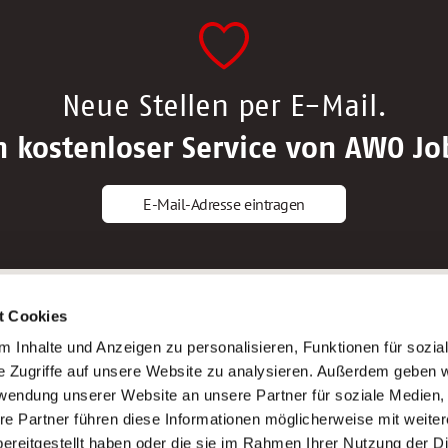
Neue Stellen per E-Mail.
n kostenloser Service von AWO Jo
E-Mail-Adresse eintragen
gstipps
Service
t Cookies
ls Altenpfleger*in
AWO Gliederungen nach Bundeslan
 Inhalte und Anzeigen zu personalisieren, Funktionen für sozia
ls Krankenpfleger*in
Stellenangebote nach Bundeslände
e Zugriffe auf unsere Website zu analysieren. Außerdem geben w
ls Altenpflegehelfer*in
Sitemap
rwendung unserer Website an unsere Partner für soziale Medien
ls Erzieher*in
Impressum
re Partner führen diese Informationen möglicherweise mit weite
Datenschutz
ereitgestellt haben oder die sie im Rahmen Ihrer Nutzung der D