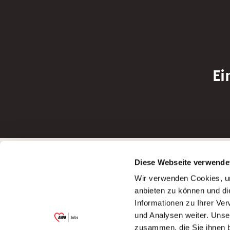
Ei
Betreiber der Webseite
Bewerbun
Diese Webseite verwende
Garitz Bewirtschaftungsbetriebe GmbH
Bewerbung a
Wir verwenden Cookies, um
Kantstraße 45a
Bewerbung a
anbieten zu können und di
97074 Würzburg
Bewerbung a
Informationen zu Ihrer Ve
(Ein Tochterunternehmen des AWO
Bewerbung a
und Analysen weiter. Unse
Bezirksverbandes Unterfranken e.V.)
zusammen, die Sie ihnen b