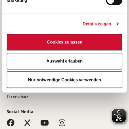
Marketing
Bewerbungstipps
Bewerbung als Altenpfleger*in
Details zeigen
Bewerbung als Krankenpfleger*in
Bewerbung als Altenpflegehelfer*in
Cookies zulassen
Bewerbung als Erzieher*in
Service
Auswahl erlauben
AWO Gliederungen nach Bundesland
Stellenangebote nach Bundesländern
Nur notwendige Cookies verwenden
Sitemap
Impressum
Datenschutz
Social Media