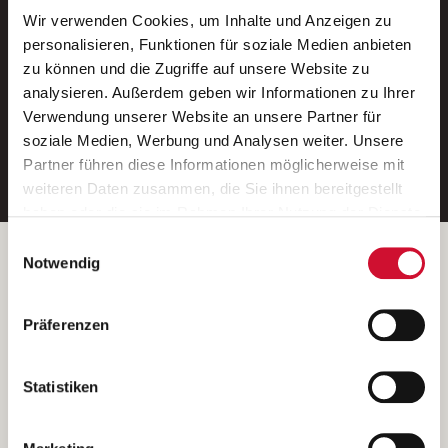
Wir verwenden Cookies, um Inhalte und Anzeigen zu
Neue Stellen per E-Mail.
personalisieren, Funktionen für soziale Medien anbieten
zu können und die Zugriffe auf unsere Website zu
Ein kostenloser Service von AWO
analysieren. Außerdem geben wir Informationen zu Ihrer
Jobs.
Verwendung unserer Website an unsere Partner für
soziale Medien, Werbung und Analysen weiter. Unsere
E-Mail-Adresse eintragen
Partner führen diese Informationen möglicherweise mit
weiteren Daten zusammen, die Sie ihnen bereitgestellt
haben oder die sie im Rahmen Ihrer Nutzung der Dienste
gesammelt haben.
Einwilligungsauswahl
Wenn Sie auf „Cookies zulassen“ klicken, so stimmen
Betreiber der Webseite
Notwendig
Sie der Speicherung sämtlicher Cookies zu. Sie können
Garitz Bewirtschaftungsbetriebe GmbH
Ihre Einwilligung selbstverständlich jederzeit widerrufen,
Kantstraße 45a
Präferenzen
indem Sie die Cookie-Einstellungen aufrufen und diese
97074 Würzburg
abändern. Weitere Informationen finden Sie in
(Ein Tochterunternehmen des AWO Bezirksverbandes Unterfranken
unserer
Datenschutzerklärung
.
Statistiken
e.V.)
Bitte senden Sie an diese Anschrift keine Bewerbungen.