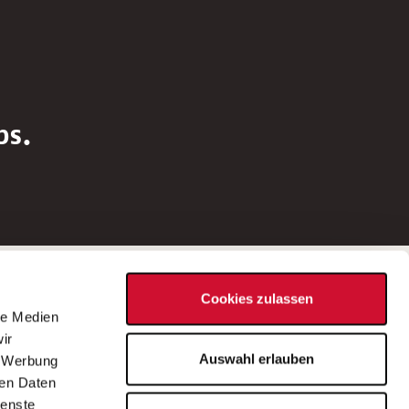
bs.
Social Media
Cookies zulassen
d
le Medien
rn
ir
Bei Fragen zu einer Stellenausschreibung
Auswahl erlauben
, Werbung
wenden Sie sich bitte an die*den in der
ren Daten
Stellenausschreibung genannte*n
ienste