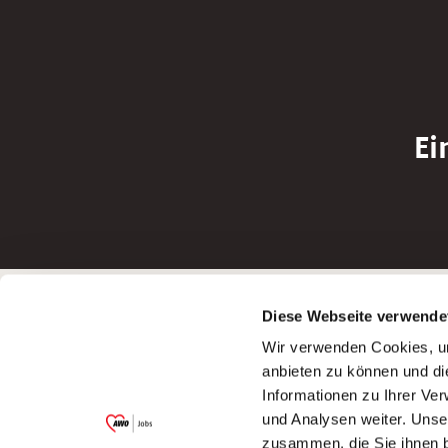
Ei
Betreiber der Webseite
Bewerbun
Diese Webseite verwende
Garitz Bewirtschaftungsbetriebe GmbH
Bewerbung a
Wir verwenden Cookies, um
Kantstraße 45a
Bewerbung a
anbieten zu können und di
97074 Würzburg
Bewerbung a
Informationen zu Ihrer Ve
(Ein Tochterunternehmen des AWO
Bewerbung a
und Analysen weiter. Unse
Bezirksverbandes Unterfranken e.V.)
zusammen, die Sie ihnen b