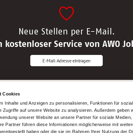
Neue Stellen per E-Mail.
n kostenloser Service von AWO Jo
E-Mail-Adresse eintragen
gstipps
Service
t Cookies
ls Altenpfleger*in
AWO Gliederungen nach Bundeslan
 Inhalte und Anzeigen zu personalisieren, Funktionen für sozia
ls Krankenpfleger*in
Stellenangebote nach Bundeslände
e Zugriffe auf unsere Website zu analysieren. Außerdem geben w
ls Altenpflegehelfer*in
Sitemap
rwendung unserer Website an unsere Partner für soziale Medien
ls Erzieher*in
Impressum
re Partner führen diese Informationen möglicherweise mit weite
Datenschutz
ereitgestellt haben oder die sie im Rahmen Ihrer Nutzung der D