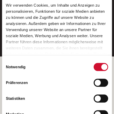
Wir verwenden Cookies, um Inhalte und Anzeigen zu
Neue Stellen per E-Mail.
personalisieren, Funktionen für soziale Medien anbieten
zu können und die Zugriffe auf unsere Website zu
Ein kostenloser Service von AWO
analysieren. Außerdem geben wir Informationen zu Ihrer
Jobs.
Verwendung unserer Website an unsere Partner für
soziale Medien, Werbung und Analysen weiter. Unsere
E-Mail-Adresse eintragen
Partner führen diese Informationen möglicherweise mit
weiteren Daten zusammen, die Sie ihnen bereitgestellt
haben oder die sie im Rahmen Ihrer Nutzung der Dienste
gesammelt haben.
Einwilligungsauswahl
Wenn Sie auf „Cookies zulassen“ klicken, so stimmen
Betreiber der Webseite
Notwendig
Sie der Speicherung sämtlicher Cookies zu. Sie können
Garitz Bewirtschaftungsbetriebe GmbH
Ihre Einwilligung selbstverständlich jederzeit widerrufen,
Kantstraße 45a
Präferenzen
indem Sie die Cookie-Einstellungen aufrufen und diese
97074 Würzburg
abändern. Weitere Informationen finden Sie in
(Ein Tochterunternehmen des AWO Bezirksverbandes Unterfranken
unserer
Datenschutzerklärung
.
Statistiken
e.V.)
Bitte senden Sie an diese Anschrift keine Bewerbungen.