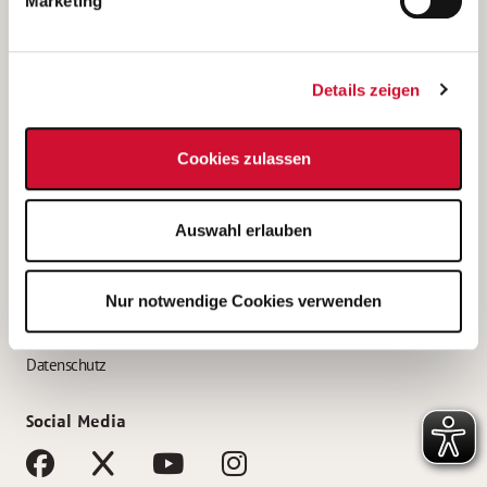
Marketing
Bewerbungstipps
Bewerbung als Altenpfleger*in
Details zeigen
Bewerbung als Krankenpfleger*in
Bewerbung als Altenpflegehelfer*in
Cookies zulassen
Bewerbung als Erzieher*in
Service
Auswahl erlauben
AWO Gliederungen nach Bundesland
Stellenangebote nach Bundesländern
Nur notwendige Cookies verwenden
Sitemap
Impressum
Datenschutz
Social Media