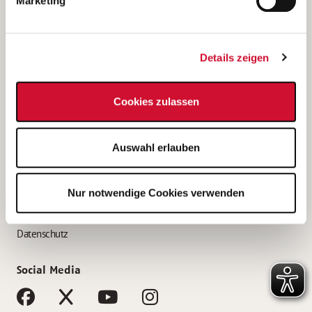
Marketing
Bewerbungstipps
Bewerbung als Altenpfleger*in
Details zeigen
Bewerbung als Krankenpfleger*in
Bewerbung als Altenpflegehelfer*in
Cookies zulassen
Bewerbung als Erzieher*in
Service
Auswahl erlauben
AWO Gliederungen nach Bundesland
Stellenangebote nach Bundesländern
Nur notwendige Cookies verwenden
Sitemap
Impressum
Datenschutz
Social Media