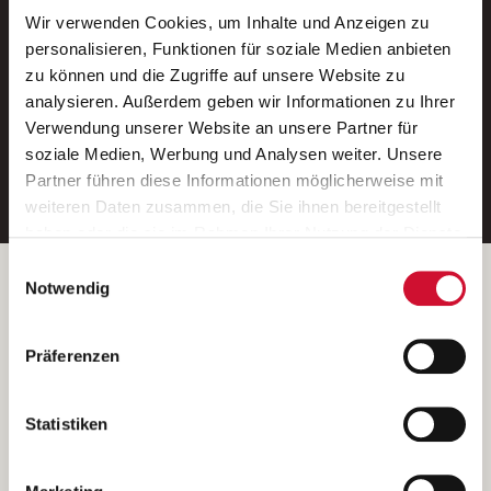
Wir verwenden Cookies, um Inhalte und Anzeigen zu
Neue Stellen per E-Mail.
personalisieren, Funktionen für soziale Medien anbieten
zu können und die Zugriffe auf unsere Website zu
Ein kostenloser Service von AWO
analysieren. Außerdem geben wir Informationen zu Ihrer
Jobs.
Verwendung unserer Website an unsere Partner für
soziale Medien, Werbung und Analysen weiter. Unsere
E-Mail-Adresse eintragen
Partner führen diese Informationen möglicherweise mit
weiteren Daten zusammen, die Sie ihnen bereitgestellt
haben oder die sie im Rahmen Ihrer Nutzung der Dienste
gesammelt haben.
Einwilligungsauswahl
Wenn Sie auf „Cookies zulassen“ klicken, so stimmen
Betreiber der Webseite
Notwendig
Sie der Speicherung sämtlicher Cookies zu. Sie können
Garitz Bewirtschaftungsbetriebe GmbH
Ihre Einwilligung selbstverständlich jederzeit widerrufen,
Kantstraße 45a
Präferenzen
indem Sie die Cookie-Einstellungen aufrufen und diese
97074 Würzburg
abändern. Weitere Informationen finden Sie in
(Ein Tochterunternehmen des AWO Bezirksverbandes Unterfranken
unserer
Datenschutzerklärung
.
Statistiken
e.V.)
Bitte senden Sie an diese Anschrift keine Bewerbungen.